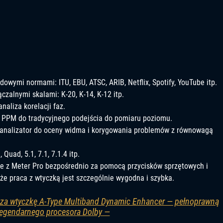
owymi normami: ITU, EBU, ATSC, ARIB, Netflix, Spotify, YouTube itp.
zalnymi skalami: K-20, K-14, K-12 itp.
naliza korelacji faz.
i PPM do tradycyjnego podejścia do pomiaru poziomu.
 analizator do oceny widma i korygowania problemów z równowagą
Quad, 5.1, 7.1, 7.1.4 itp.
ie z Meter Pro bezpośrednio za pomocą przycisków sprzętowych i
że ​​praca z wtyczką jest szczególnie wygodna i szybka.
dza wtyczkę A-Type Multiband Dynamic Enhancer — pełnoprawną
legendarnego procesora Dolby —