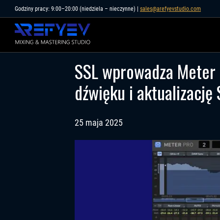
Skip
Godziny pracy: 9:00–20:00 (niedziela – nieczynne) |
sales@arefyevstudio.com
to
content
SSL wprowadza Meter P
dźwięku i aktualizację
25 maja 2025