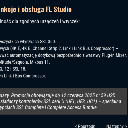
nkcje i obsługa FL Studio
lność dla zgodnych urządzeń i wtyczek:
szystkich wtyczkach SSL 360.
ch (4K E, 4K B, Channel Strip 2, Link i Link Bus Compressor) —
ywać automatyzację dotykową bezpośrednio z warstwy Plug-in Mixer.
plitude/Sequoia, Mixbus 11.
SL 12 i SSL 18.
h Link i Bus Compressor.
edaży. Promocja obowiązuje do 12 czerwca 2025 r.: 59 USD
siadaczy kontrolerów SSL serii U (UF1, UF8, UC1) – specjalna
ypcjach SSL Complete i Complete Access Bundle.
< Poprzedni
Następny >