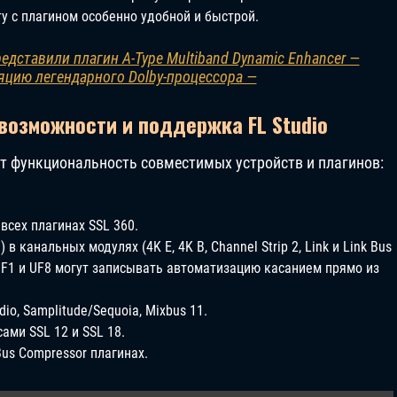
у с плагином особенно удобной и быстрой.
редставили плагин A‑Type Multiband Dynamic Enhancer —
цию легендарного Dolby-процессора —
возможности и поддержка FL Studio
т функциональность совместимых устройств и плагинов:
всех плагинах SSL 360.
 в канальных модулях (4K E, 4K B, Channel Strip 2, Link и Link Bus
UF1 и UF8 могут записывать автоматизацию касанием прямо из
o, Samplitude/Sequoia, Mixbus 11.
ами SSL 12 и SSL 18.
 Bus Compressor плагинах.