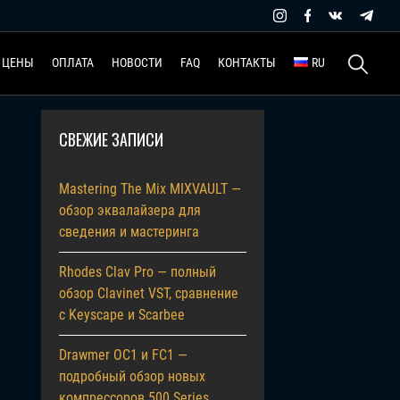
Найти:
ЦЕНЫ
ОПЛАТА
НОВОСТИ
FAQ
КОНТАКТЫ
RU
СВЕЖИЕ ЗАПИСИ
Mastering The Mix MIXVAULT —
обзор эквалайзера для
сведения и мастеринга
Rhodes Clav Pro — полный
обзор Clavinet VST, сравнение
с Keyscape и Scarbee
Drawmer OC1 и FC1 —
подробный обзор новых
компрессоров 500 Series