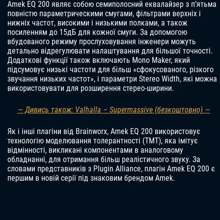
Amek EQ 200 являє собою семиполосний еквалайзер з п’ятьма
повністю параметрическими смугами, фільтрами верхніх і
нижніх частот, високими і низькими полками, а також
посиленням до 15дБ для кожної смуги. За допомогою
вбудованого режиму прослуховування інженери можуть
детально відрегулювати налаштування для більшої точності.
Додаткові функції також включають Mono Maker, який
підсумовує низькі частоти для більш «сфокусованого, різкого
звучання низьких частот», і параметри Stereo Width, які можна
використовувати для розширення стерео-ширини.
— Дивись також: Valhalla – Supermassive (безкоштовно) —
Як і інші плагіни від Brainworx, Amek EQ 200 використовує
технологію моделювання толерантності (TMT), яка імітує
відмінності, викликані компонентами в аналоговому
обладнанні, для отримання більш реалістичного звуку. За
словами представників з Plugin Alliance, плагін Amek EQ 200 є
першим в новій серії під знаковим брендом Amek.