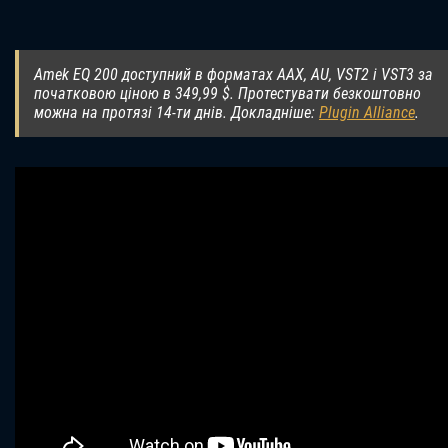
Amek EQ 200 доступний в форматах AAX, AU, VST2 і VST3 за
початковою ціною в 349,99 $. Протестувати безкоштовно
можна на протязі 14-ти днів. Докладніше:
Plugin Alliance
.