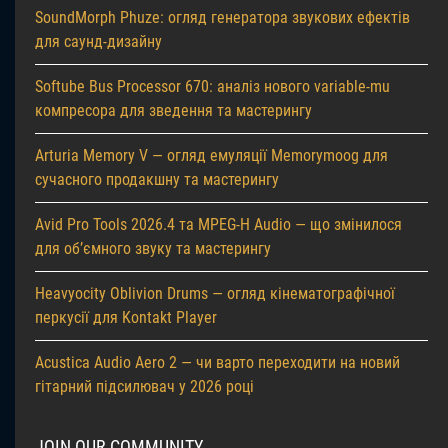
SoundMorph Phuze: огляд генератора звукових ефектів
для саунд-дизайну
Softube Bus Processor 670: аналіз нового variable-mu
компресора для зведення та мастерингу
Arturia Memory V — огляд емуляції Memorymoog для
сучасного продакшну та мастерингу
Avid Pro Tools 2026.4 та MPEG-H Audio — що змінилося
для об’ємного звуку та мастерингу
Heavyocity Oblivion Drums — огляд кінематографічної
перкусії для Kontakt Player
Acustica Audio Aero 2 — чи варто переходити на новий
гітарний підсилювач у 2026 році
JOIN OUR COMMUNITY