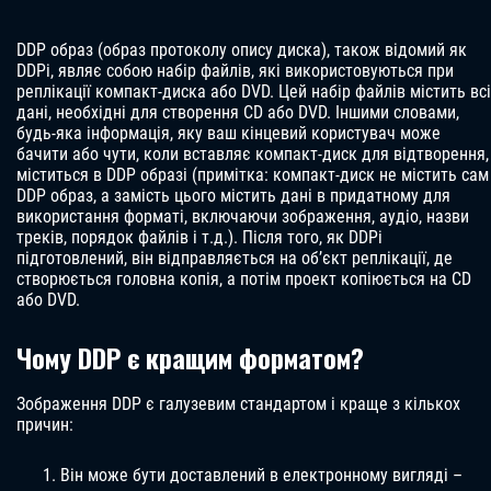
DDP образ (образ протоколу опису диска), також відомий як
DDPi, являє собою набір файлів, які використовуються при
реплікації компакт-диска або DVD. Цей набір файлів містить всі
дані, необхідні для створення CD або DVD. Іншими словами,
будь-яка інформація, яку ваш кінцевий користувач може
бачити або чути, коли вставляє компакт-диск для відтворення,
міститься в DDP образі (примітка: компакт-диск не містить сам
DDP образ, а замість цього містить дані в придатному для
використання форматі, включаючи зображення, аудіо, назви
треків, порядок файлів і т.д.). Після того, як DDPi
підготовлений, він відправляється на об’єкт реплікації, де
створюється головна копія, а потім проект копіюється на CD
або DVD.
Чому DDP є кращим форматом?
Зображення DDP є галузевим стандартом і краще з кількох
причин:
Він може бути доставлений в електронному вигляді –