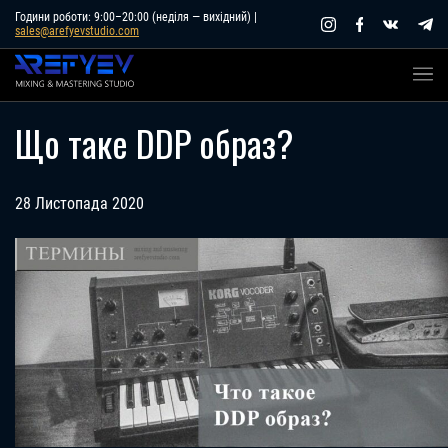
Skip
Години роботи: 9:00–20:00 (неділя — вихідний) |
sales@arefyevstudio.com
to
content
Що таке DDP образ?
28 Листопада 2020