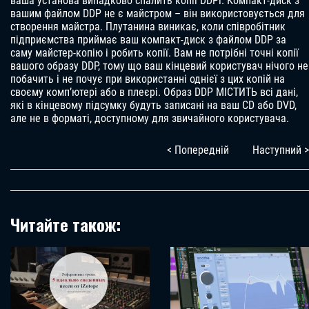
ваша установа випадково спалить копії DDPi. Компакт-диск з
вашим файлом DDP не є майстром – він використовується для
створення майстра. Плутанина виникає, коли співробітник
підприємства приймає ваш компакт-диск з файлом DDP за
саму майстер-копію і робить копії. Вам не потрібні точні копії
вашого образу DDP, тому що ваш кінцевий користувач нічого не
побачить і не почує при використанні однієї з цих копій на
своєму комп’ютері або в плеєрі. Образ DDP МІСТИТЬ всі дані,
які в кінцевому підсумку будуть записані на ваш CD або DVD,
але не в форматі, доступному для звичайного користувача.
< Попередній
Наступний >
Читайте також: