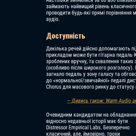
займають найвищий рівень класичног
проводити будь-які прямі порівняння 
аудіо.
Доступність
Декілька речей дійсно допомагають п
прикладом може бути гітарна педаль K
зроблених вручну, та схвалення таких
(особливо після широкого розголосу). 
загнало педаль у зону галасу та обгов
до «нормальної/звичайної» педалі дист
Chorus для масового ринку до статусу
— Дивись також: Warm Audio а
Очевидним кандидатом на обладнанн
відносно недавньої історії має бути
Distressor Empirical Labs. Безперечно
класичний, але, ймовірно, трохи