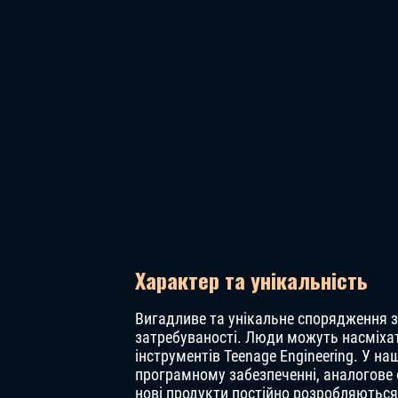
Характер та унікальність
Вигадливе та унікальне спорядження 
затребуваності. Люди можуть насміхати
інструментів Teenage Engineering. У н
програмному забезпеченні, аналогове о
нові продукти постійно розробляються 