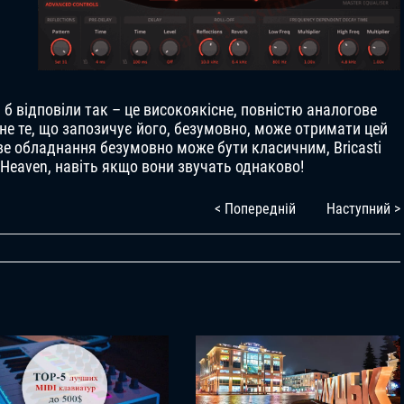
б відповіли так – це високоякісне, повністю аналогове
не те, що запозичує його, безумовно, може отримати цей
ове обладнання безумовно може бути класичним, Bricasti
 Heaven, навіть якщо вони звучать однаково!
< Попередній
Наступний >