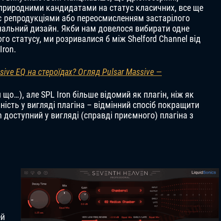
ш природними кандидатами на статус класичних, все ще
х є репродукціями або переосмисленням застарілого
інальний дизайн. Якби нам довелося вибирати одне
 статусу, ми розривалися б між Shelford Channel від
Iron.
ive EQ на стероїдах? Огляд Pulsar Massive —
 що…), але SPL Iron більше відомий як плагін, ніж як
ність у вигляді плагіна – відмінний спосіб покращити
n доступний у вигляді (справді приємного) плагіна з
ей