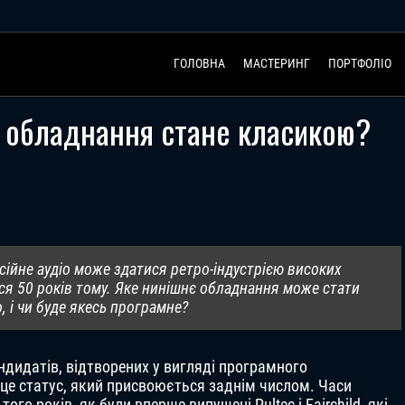
ГОЛОВНА
МАСТЕРИНГ
ПОРТФОЛІО
е обладнання стане класикою?
ійне аудіо може здатися ретро-індустрією високих
ися 50 років тому. Яке нинішнє обладнання може стати
 і чи буде якесь програмне?
ндидатів, відтворених у вигляді програмного
 це статус, який присвоюється заднім числом. Часи
ого років, як були вперше випущені Pultec і Fairchild, які