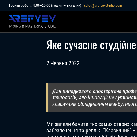
Skip
Години роботи: 9:00–20:00 (неділя — вихідний) |
sales@arefyevstudio.com
to
content
Яке сучасне студійн
2 Червня 2022
Для випадкового спостерігача профес
технологій, але інновації не зупинил
класичним обладнанням майбутнього,
Ми звикли бачити тих самих старих ка
забезпечення та реплік. “Класичний” –
настільки змінилися за 60 або близько т