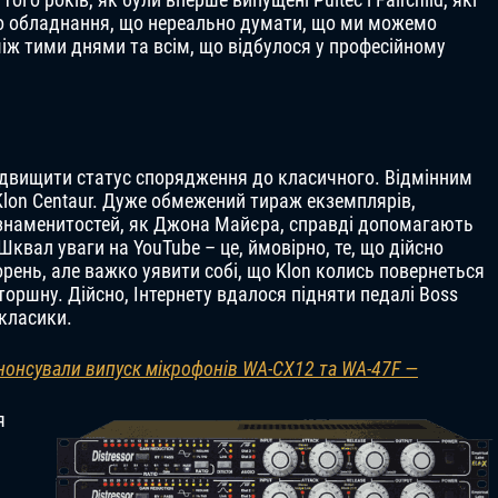
о обладнання, що нереально думати, що ми можемо
між тими днями та всім, що відбулося у професійному
ідвищити статус спорядження до класичного. Відмінним
lon Centaur. Дуже обмежений тираж екземплярів,
 знаменитостей, як Джона Майєра, справді допомагають
Шквал уваги на YouTube – це, ймовірно, те, що дійсно
орень, але важко уявити собі, що Klon колись повернеться
оршну. Дійсно, Інтернету вдалося підняти педалі Boss
 класики.
нонсували випуск мікрофонів WA-CX12 та WA-47F —
я