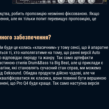
ицтва, робить пропозицію незмінно фіксованою. Якщо
ення, але як тільки попит перевищує пропозицію, це
много забезпечення?
 буде це колись «класичним» у тому сенсі, що й апаратне
ся ті, хто наполягатиме на тому, що ранні версії Auto
о відповідає періоду та жанру. Так само артефакти
стиною стилів Drum&Bass та Big Beat, але ці приклади є
гіни, які становлять сучасний стан справ, ми можемо
 від Oeksound. Обидва продукти дійсно чудові, але чи
 кваліфікуватися як класика, вони повинні бути вершиною
внені, що Pro Q4 буде краще. Так само наступна версія