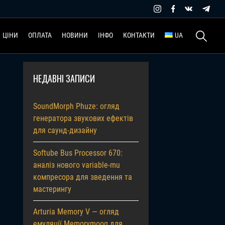
Пошук:
ЦІНИ
ОПЛАТА
НОВИНИ
ІНФО
КОНТАКТИ
UA
НЕДАВНІ ЗАПИСИ
SoundMorph Phuze: огляд
генератора звукових ефектів
для саунд-дизайну
Softube Bus Processor 670:
аналіз нового variable-mu
компресора для зведення та
мастерингу
Arturia Memory V — огляд
емуляції Memorymoog для