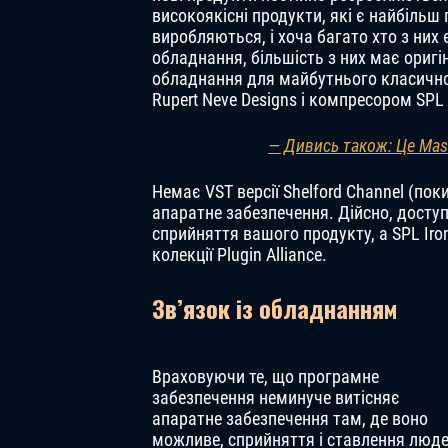
високоякісні продукти, які є найбіль
виробляються, і хоча багато хто з ни
обладнання, більшість з них має ориг
обладнання для майбутнього класичного
Rupert Neve Designs і компресором SPL 
— Дивись також: Це Mass
Немає VST версії Shelford Channel (поки
апаратне забезпечення. Дійсно, доступ
сприйняття вашого продукту, а SPL Iro
колекції Plugin Alliance.
Зв’язок із обладнанням
Враховуючи те, що програмне
забезпечення неминуче витісняє
апаратне забезпечення там, де воно
можливе, сприйняття і ставлення люд