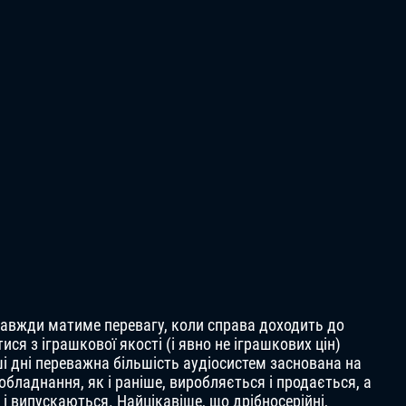
завжди матиме перевагу, коли справа доходить до
ся з іграшкової якості (і явно не іграшкових цін)
аші дні переважна більшість аудіосистем заснована на
бладнання, як і раніше, виробляється і продається, а
і випускаються. Найцікавіше, що дрібносерійні,