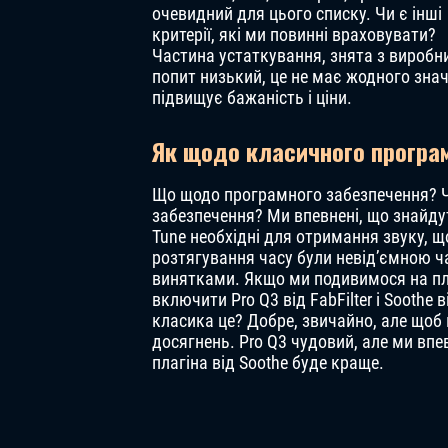
очевидний для цього списку. Чи є інші
критерії, які ми повинні враховувати?
Частина устаткування, знята з виробн
попит низький, це не має жодного знач
підвищує бажаність і ціни.
Як щодо класичного програ
Що щодо програмного забезпечення? Чи
забезпечення? Ми впевнені, що знайдуть
Tune необхідні для отримання звуку, щ
розтягування часу були невід’ємною ча
винятками. Якщо ми подивимося на пла
включити Pro Q3 від FabFilter і Soothe
класика це? Добре, звичайно, але щоб
досягнень. Pro Q3 чудовий, але ми впе
плагіна від Soothe буде краще.