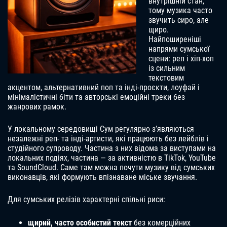
внутрішній стан,
тому музика часто
звучить сиро, але
щиро.
Найпоширеніші
напрями сумської
сцени: реп і хіп-хоп
із сильним
текстовим
акцентом, альтернативний поп та інді-проєкти, лоуфай і
мінімалістичні біти та авторські емоційні треки без
жанрових рамок.
У локальному середовищі Сум регулярно з’являються
незалежні реп- та інді-артисти, які працюють без лейблів і
студійного супроводу. Частина з них відома за виступами на
локальних подіях, частина — за активністю в TikTok, YouTube
та SoundCloud. Саме там можна почути музику від сумських
виконавців, які формують впізнаване міське звучання.
Для сумських релізів характерні спільні риси:
щирий, часто особистий текст
без комерційних