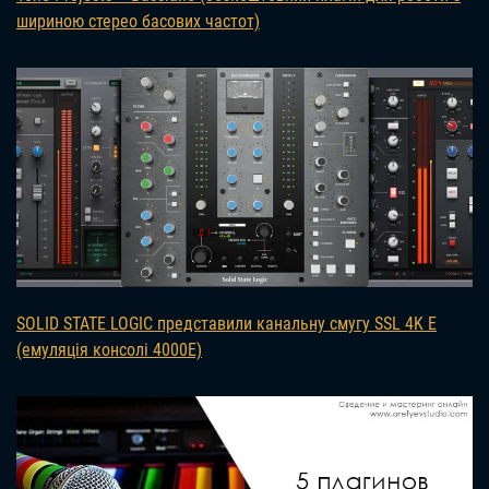
шириною стерео басових частот)
SOLID STATE LOGIC представили канальну смугу SSL 4K E
(емуляція консолі 4000E)