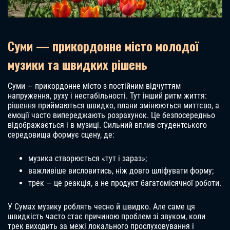
Суми — прикордонне місто молодої
музики та швидких рішень
Суми — прикордонне місто з постійним відчуттям
напруження, руху і нестабільності. Тут інший ритм життя:
рішення приймаються швидко, плани змінюються миттєво, а
емоції часто випереджають розрахунок. Це безпосередньо
відображається і в музиці. Сильний вплив студентського
середовища формує сцену, де:
музика створюється «тут і зараз»;
важливіше висловитись, ніж довго шліфувати форму;
трек — це реакція, а не продукт багатомісячної роботи.
У Сумах музику роблять чесно й швидко. Але саме ця
швидкість часто стає причиною проблем зі звуком, коли
трек виходить за межі локального прослуховування і