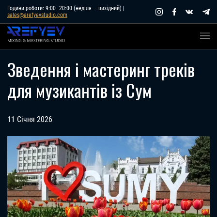
Skip
Години роботи: 9:00–20:00 (неділя — вихідний) |
sales@arefyevstudio.com
to
content
Зведення і мастеринг треків
для музикантів із Сум
11 Січня 2026