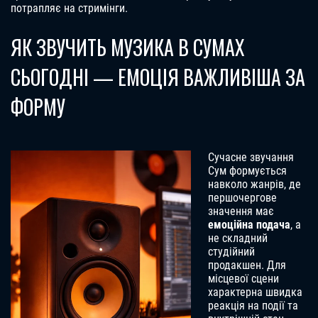
потрапляє на стримінги.
ЯК ЗВУЧИТЬ МУЗИКА В СУМАХ
СЬОГОДНІ — ЕМОЦІЯ ВАЖЛИВІША ЗА
ФОРМУ
Сучасне звучання
Сум формується
навколо жанрів, де
першочергове
значення має
емоційна подача
, а
не складний
студійний
продакшен. Для
місцевої сцени
характерна швидка
реакція на події та