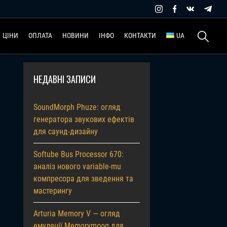
Пошук:
ЦІНИ
ОПЛАТА
НОВИНИ
ІНФО
КОНТАКТИ
UA
НЕДАВНІ ЗАПИСИ
SoundMorph Phuze: огляд
генератора звукових ефектів
для саунд-дизайну
Softube Bus Processor 670:
аналіз нового variable-mu
компресора для зведення та
мастерингу
Arturia Memory V — огляд
емуляції Memorymoog для