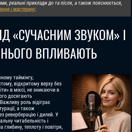
ми, реальні приклади до та після, а також пояснюється,
ення і мастеринг
.
ІД «СУЧАСНИМ ЗВУКОМ» І
А НЬОГО ВПЛИВАЮТЬ
чному таймінгу,
стому, відкритому верху без
іти» в міксі, не зникаючи в
чого досягають
 Важливу роль відіграє
урації, а також
з реверберацію і дилей. У
альну читабельність і
а глибину, теплоту і повітря,