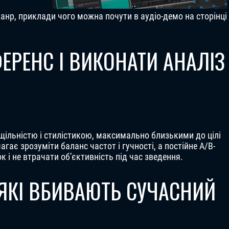
жанр, приклади чого можна почути в аудіо-демо на сторінці
ФЕРЕНС І ВИКОНАТИ АНАЛІЗ
щільністю і стилістикою, максимально близькими до цілі
агає зрозуміти баланс частот і гучності, а постійне A/B-
і не втрачати об’єктивність під час зведення.
 ЯКІ ВБИВАЮТЬ СУЧАСНИЙ