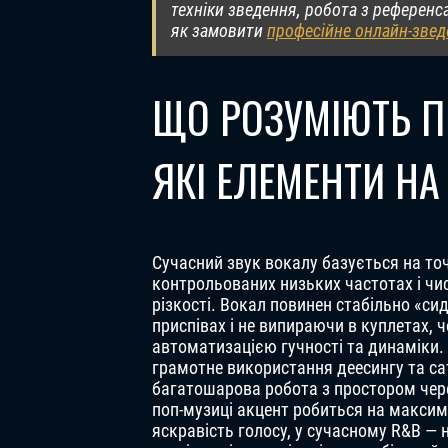
техніки зведення, робота з референса
як замовити
професійне онлайн-звед
ЩО РОЗУМІЮТЬ П
ЯКІ ЕЛЕМЕНТИ Н
Сучасний звук вокалу базується на то
контрольованих низьких частотах і чи
різкості. Вокал повинен стабільно «сид
приспівах і не випираючи в куплетах, 
автоматизацією гучності та динаміки.
грамотне використання деесингу та сат
багатошарова робота з простором чере
поп-музиці акцент робиться на максим
яскравість голосу, у сучасному R&B — н