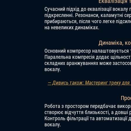
Еквалізація 
Сучасний підхід до еквалізації вокалу 
підкресленні. Резонанси, каламутні се
прибираються, після чого легке підси
на невеликих динаміках.
Динаміка, ко
Основний компресор налаштовується та
Паралельна компресія додає щільності 
складних аранжуваннях може застосову
вокалу.
— Дивись також: Мастеринг треку для S
Прос
Робота з простором передбачає викори
створює відчуття близькості, а довші 
Контроль фільтрації та автоматизації 
вокалу.