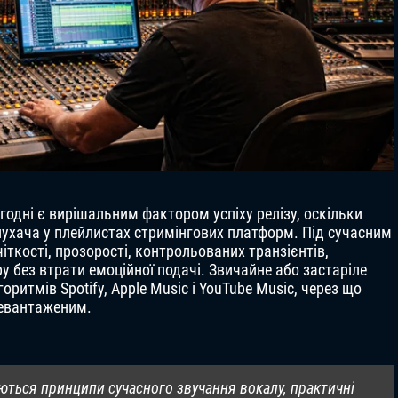
годні є вирішальним фактором успіху релізу, оскільки
ухача у плейлистах стримінгових платформ. Під сучасним
ткості, прозорості, контрольованих транзієнтів,
ру без втрати емоційної подачі. Звичайне або застаріле
ритмів Spotify, Apple Music і YouTube Music, через що
ревантаженим.
ються принципи сучасного звучання вокалу, практичні