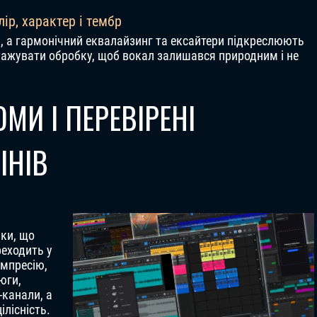
лір, характер і тембр
к, а гармонічний еквалайзинг та ексайтери підкреслюють
тажувати обробку, щоб вокал залишався природним і не
МИ І ПЕРЕВІРЕНІ
ІНІВ
ки, що
реходить у
омпресію,
юги,
-канали, а
ілісність.