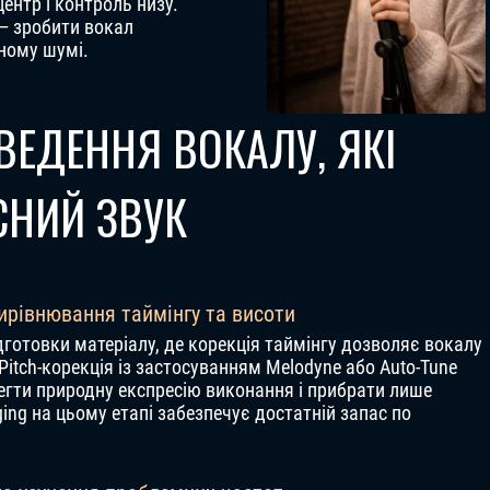
 центр і контроль низу.
 — зробити вокал
ному шумі.
ВЕДЕННЯ ВОКАЛУ, ЯКІ
СНИЙ ЗВУК
вирівнювання таймінгу та висоти
дготовки матеріалу, де корекція таймінгу дозволяє вокалу
Pitch-корекція із застосуванням Melodyne або Auto-Tune
егти природну експресію виконання і прибрати лише
ging на цьому етапі забезпечує достатній запас по