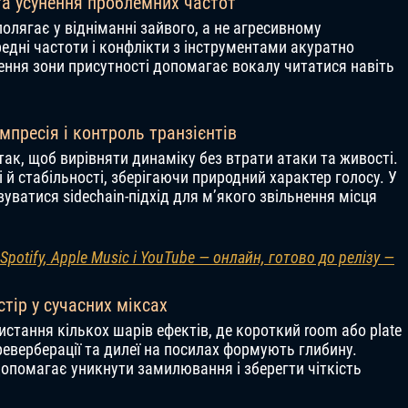
та усунення проблемних частот
полягає у відніманні зайвого, а не агресивному
редні частоти і конфлікти з інструментами акуратно
лення зони присутності допомагає вокалу читатися навіть
мпресія і контроль транзієнтів
к, щоб вирівняти динаміку без втрати атаки та живості.
й стабільності, зберігаючи природний характер голосу. У
ватися sidechain-підхід для м’якого звільнення місця
potify, Apple Music і YouTube — онлайн, готово до релізу —
тір у сучасних міксах
стання кількох шарів ефектів, де короткий room або plate
реверберації та дилеї на посилах формують глибину.
допомагає уникнути замилювання і зберегти чіткість