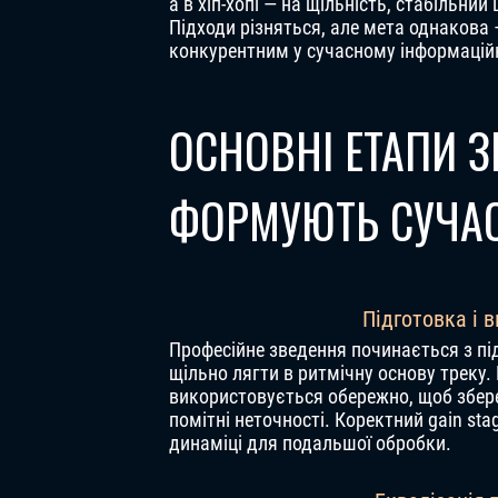
а в хіп-хопі — на щільність, стабільний
Підходи різняться, але мета однакова
конкурентним у сучасному інформацій
ОСНОВНІ ЕТАПИ З
ФОРМУЮТЬ СУЧА
Підготовка і 
Професійне зведення починається з пі
щільно лягти в ритмічну основу треку. 
використовується обережно, щоб збер
помітні неточності. Коректний gain sta
динаміці для подальшої обробки.