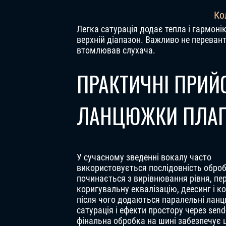
Ко
Легка сатурація додає тепла і гармоні
верхній діапазон. Важливо не переван
втомлював слухача.
ПРАКТИЧНІ ПРИЙО
ЛАНЦЮЖКИ ПЛАГ
У сучасному зведенні вокалу часто
використовується послідовність оброб
починається з вирівнювання рівня, пе
коригувальну еквалізацію, деесинг і к
після чого додаються паралельні ланц
сатурація і ефекти простору через send
фінальна обробка на шині забезпечує ц