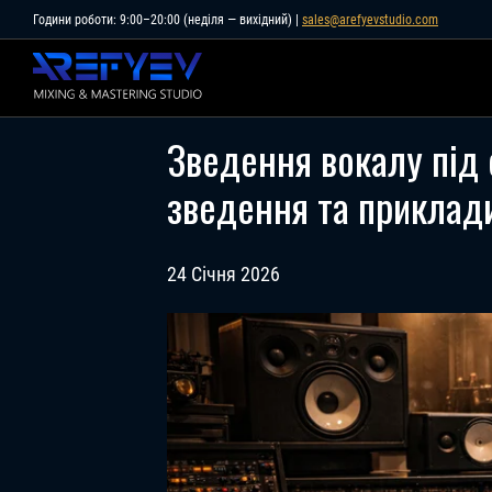
Skip
Години роботи: 9:00–20:00 (неділя — вихідний) |
sales@arefyevstudio.com
to
content
Зведення вокалу під
зведення та приклади
24 Січня 2026