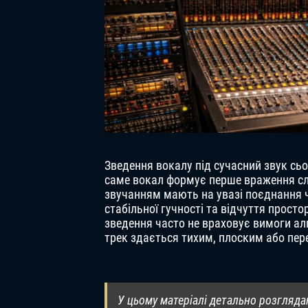
Зведення вокалу під сучасний звук сьо
саме вокал формує перше враження сл
звучанням мають на увазі поєднання чі
стабільної гучності та відчуття просто
зведення часто не враховує вимоги алго
трек здається тихим, плоским або пе
У цьому матеріалі детально розгляда