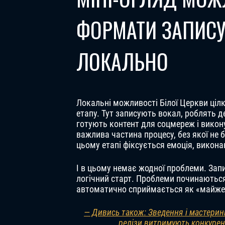
ФОРМАТИ ЗАПИСУ
ЛОКАЛЬНО
Локальні можливості Білої Церкви ціл
етапу. Тут записують вокал, роблять д
готують контент для соцмереж і викон
важлива частина процесу, без якої не б
цьому етапі фіксується емоція, виконан
І в цьому немає жодної проблеми. Запи
логічний старт. Проблеми починаються 
автоматично сприймається як «майже
— Дивись також: Зведення і мастеринг 
релізи витримують конкурен