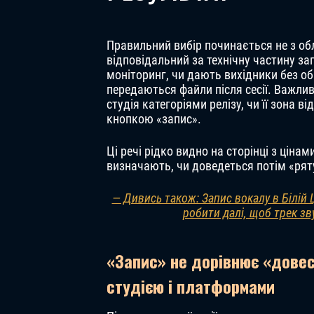
Правильний вибір починається не з обл
відповідальний за технічну частину за
моніторинг, чи дають вихідники без о
передаються файли після сесії. Важлив
студія категоріями релізу, чи її зона в
кнопкою «запис».
Ці речі рідко видно на сторінці з цінам
визначають, чи доведеться потім «рят
— Дивись також: Запис вокалу в Білій Ц
робити далі, щоб трек зв
«Запис» не дорівнює «довес
студією і платформами