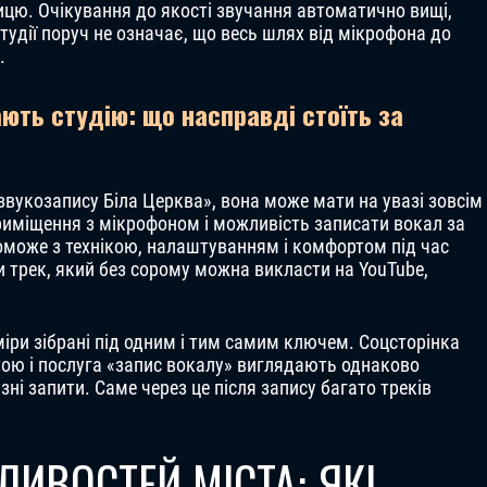
ицю. Очікування до якості звучання автоматично вищі,
студії поруч не означає, що весь шлях від мікрофона до
.
ють студію: що насправді стоїть за
звукозапису Біла Церква», вона може мати на увазі зовсім
 приміщення з мікрофоном і можливість записати вокал за
оможе з технікою, налаштуванням і комфортом під час
и трек, який без сорому можна викласти на YouTube,
аміри зібрані під одним і тим самим ключем. Соцсторінка
тою і послуга «запис вокалу» виглядають однаково
ні запити. Саме через це після запису багато треків
ИВОСТЕЙ МІСТА: ЯКІ