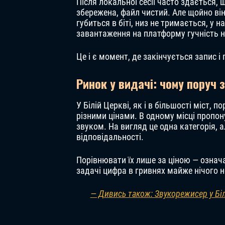
Після локальної сесії часто здається,
збережена, файл чистий. Але щойно ві
губиться в біті, низ не тримається, у 
завантаження на платформу гучність ні
Це і є момент, де закінчується запис і
Ринок у видачі: чому поруч 
У Білій Церкві, як і в більшості міст, 
різними цінами. В одному місці пропон
звуком. На вигляд це одна категорія, а
відповідальності.
Порівнювати їх лише за ціною — означа
задачі цифра в гривнях майже нічого н
— Дивись також: Звукорежисер у Білі