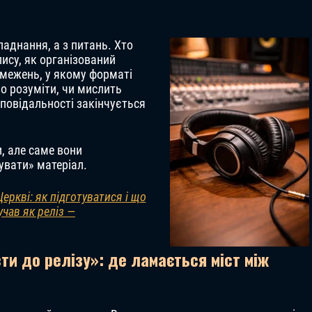
аднання, а з питань. Хто
пису, як організований
бмежень, у якому форматі
о розуміти, чи мислить
ідповідальності закінчується
и, але саме вони
увати» матеріал.
еркві: як підготуватися і що
учав як реліз —
ти до релізу»: де ламається міст між