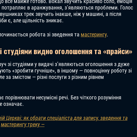
 що все майже готово. Вокал звучить красиво соло, емоція
н потрапляє в аранжування, з’являються проблеми. Голос
навушниках трек звучить інакше, ніж у машині, а після
би є, але щільність зникає.
 починається робота зі зведення та
мастерингу
.
зі студіями видно оголошення та «прайси»
поруч зі студіями у видачі з’являються оголошення з дуже
ують «зробити гучніше», в іншому — повноцінну роботу зі
ле за змістом — різні послуги з різним рівнем
є порівнювати несумісні речі. Без чіткого розуміння
е означає.
й Церкві: як обрати спеціаліста для запису, зведення та
мастерингу треку —