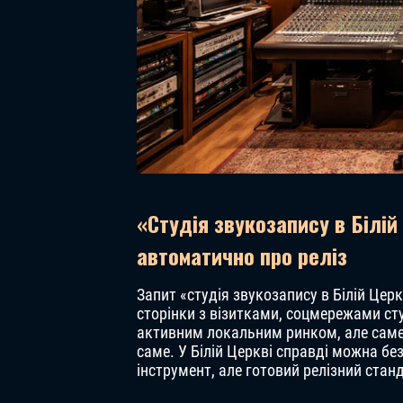
«Студія звукозапису в Білій
автоматично про реліз
Запит «студія звукозапису в Білій Цер
сторінки з візитками, соцмережами сту
активним локальним ринком, але саме т
саме. У Білій Церкві справді можна бе
інструмент, але готовий релізний ста