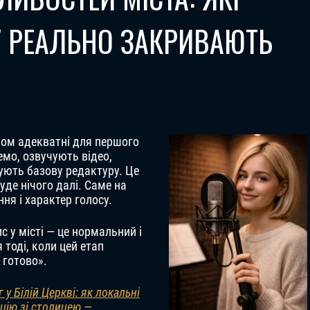
 РЕАЛЬНО ЗАКРИВАЮТЬ
ком адекватні для першого
емо, озвучують відео,
ують базову редактуру. Це
уде нічого далі. Саме на
ня і характер голосу.
с у місті — це нормальний і
тоді, коли цей етап
 готово».
у Білій Церкві: як локальні
цію зі столицею —