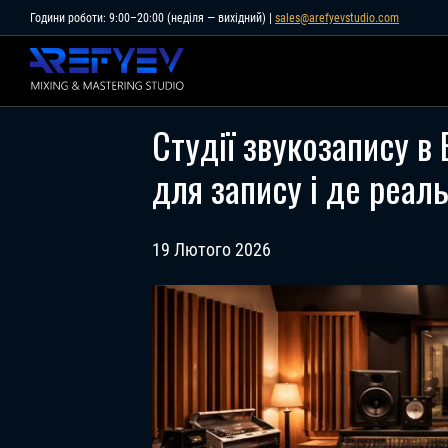
Skip
Години роботи: 9:00–20:00 (неділя — вихідний) |
sales@arefyevstudio.com
to
content
Студії звукозапису в 
для запису і де реал
19 Лютого 2026