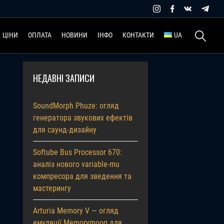
Пошук:
ЦІНИ
ОПЛАТА
НОВИНИ
ІНФО
КОНТАКТИ
UA
НЕДАВНІ ЗАПИСИ
SoundMorph Phuze: огляд
генератора звукових ефектів
для саунд-дизайну
Softube Bus Processor 670:
аналіз нового variable-mu
компресора для зведення та
мастерингу
Arturia Memory V — огляд
емуляції Memorymoog для