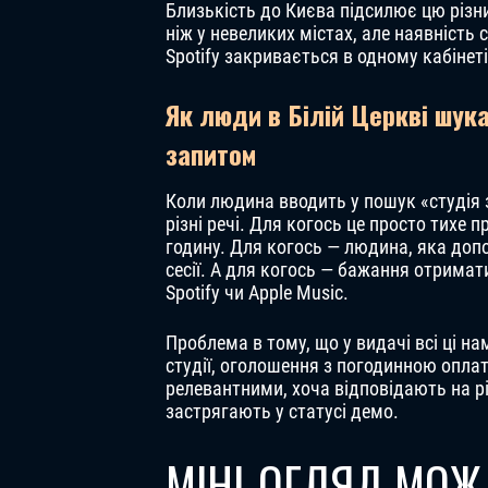
Близькість до Києва підсилює цю різн
ніж у невеликих містах, але наявність 
Spotify закривається в одному кабінеті
Як люди в Білій Церкві шука
запитом
Коли людина вводить у пошук «студія 
різні речі. Для когось це просто тихе
годину. Для когось — людина, яка доп
сесії. А для когось — бажання отримат
Spotify чи Apple Music.
Проблема в тому, що у видачі всі ці н
студії, оголошення з погодинною опла
релевантними, хоча відповідають на різ
застрягають у статусі демо.
МІНІ-ОГЛЯД МОЖЛ