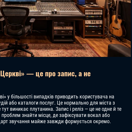
 Церкві» — це про запис, а не
кві» у більшості випадків приводить користувача на
дій або каталоги послуг. Це нормально для міста з
ут виникає плутанина. Запис і реліз — це не одне й те
з проблем знайти місце, де зафіксувати вокал або
ндарт звучання майже завжди формується окремо.