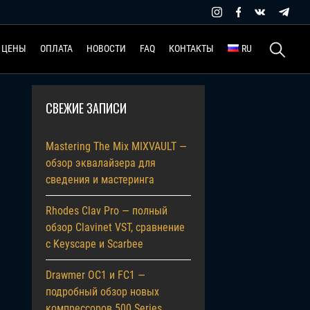
Найти:
ЦЕНЫ
ОПЛАТА
НОВОСТИ
FAQ
КОНТАКТЫ
RU
СВЕЖИЕ ЗАПИСИ
Mastering The Mix MIXVAULT —
обзор эквалайзера для
сведения и мастеринга
Rhodes Clav Pro — полный
обзор Clavinet VST, сравнение
с Keyscape и Scarbee
Drawmer OC1 и FC1 —
подробный обзор новых
компрессоров 500 Series