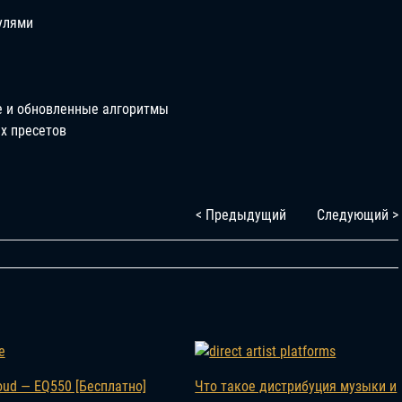
улями
е и обновленные алгоритмы
х пресетов
< Предыдущий
Следующий >
oud — EQ550 [Бесплатно]
Что такое дистрибуция музыки и