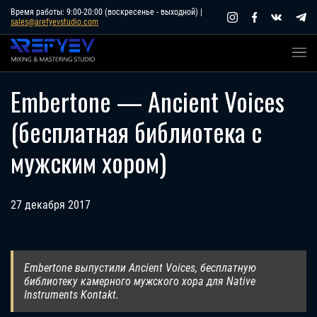
Skip
Время работы: 9:00-20:00 (воскресенье - выходной) |
sales@arefyevstudio.com
to
content
Embertone — Ancient Voices
(бесплатная библиотека с
мужским хором)
27 декабря 2017
Embertone выпустили Ancient Voices, бесплатную
библиотеку камерного мужского хора для Native
Instruments Kontakt.