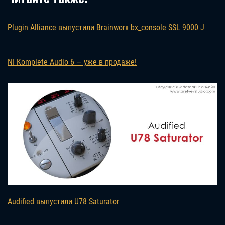
Plugin Alliance выпустили Brainworx bx_console SSL 9000 J
NI Komplete Audio 6 — уже в продаже!
Audified выпустили U78 Saturator