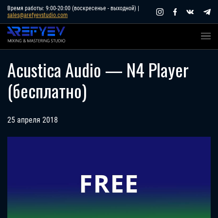
Skip
Время работы: 9:00-20:00 (воскресенье - выходной) |
sales@arefyevstudio.com
to
content
Acustica Audio — N4 Player
(бесплатно)
25 апреля 2018