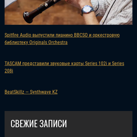
Spitfire Audio выпустили пианино BBCSO и оркестровую
библиотеку Originals Orchestra
TASCAM представили звуковые карты Series 102i и Series
208i
BeatSkillz — Synthwave KZ
СВЕЖИЕ ЗАПИСИ