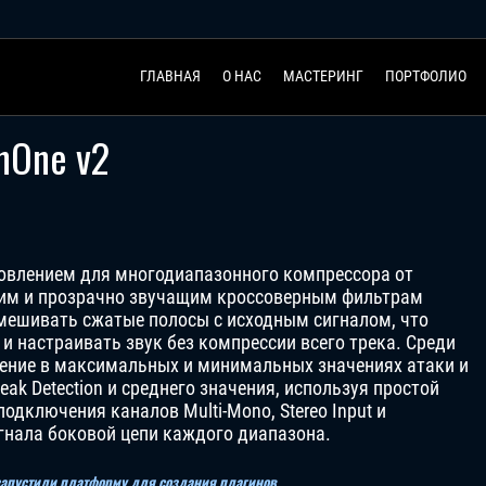
ГЛАВНАЯ
О НАС
МАСТЕРИНГ
ПОРТФОЛИО
nOne v2
новлением для многодиапазонного компрессора от
нким и прозрачно звучащим кроссоверным фильтрам
смешивать сжатые полосы с исходным сигналом, что
и настраивать звук без компрессии всего трека. Среди
ение в максимальных и минимальных значениях атаки и
ak Detection и среднего значения, используя простой
одключения каналов Multi-Mono, Stereo Input и
гнала боковой цепи каждого диапазона.
 запустили платформу для создания плагинов