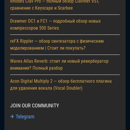
Rhodes Clav Pro — полный обзор Clavinet VST,
сравнение с Keyscape и Scarbee
Drawmer OC1 и FC1 — подробный обзор новых
компрессоров 500 Series
reFX Rippler — обзор синтезатора с физическим
моделированием | Стоит ли покупать?
Waves Atlas Reverb: стоит ли новый ревербератор
внимания? Полный разбор
Acon Digital Multiply 2 — обзор бесплатного плагина
для удвоения вокала (Vocal Doubler)
JOIN OUR COMMUNITY
✈ Telegram