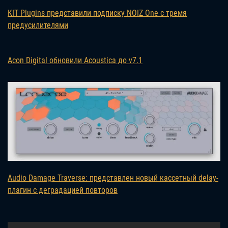
KIT Plugins представили подписку NOIZ One с тремя
предусилителями
Acon Digital обновили Acoustica до v7.1
Audio Damage Traverse: представлен новый кассетный delay-
плагин с деградацией повторов