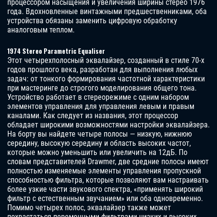
процессором насыщения и увеличения ширины стерео 1976
года. Вдохновленные винтажными предшественниками, оба
устройства обязаны заменить цифровую обработку
аналоговым теплом.
1974 Stereo Parametric Equaliser
Этот четырехполосный эквалайзер, созданный в стиле 70-х
годов прошлого века, разработан для выполнения любых
задач: от тонкого формирования частотной характеристики
при мастеринге до строгого моделирования общего тона.
Устройство работает в стереорежиме с одним набором
элементов управления для управления левым и правым
каналами. Как следует из названия, этот процессор
обладает широкими возможностями настройки эквалайзера.
На борту вы найдете четыре полосы — низкую, нижнюю
середину, высокую середину и область высоких частот,
которые можно уменьшить или увеличить на 12дБ. По
словам представителей Drawmer, две средние полосы имеют
полностью изменяемые элементы управления пропускной
способностью фильтра, которые позволяют вам настраивать
более узкие части звукового спектра, «применять широкий
фильтр с естественным звучанием» или оба одновременно.
Помимо четырех полос, эквалайзер также может
похвастаться переменными фильтрами низких и высоких