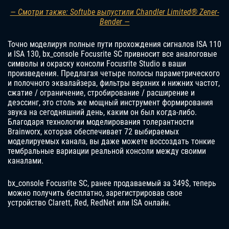
— Смотри также: Softube выпустили Chandler Limited® Zener-
Bender —
Точно моделируя полные пути прохождения сигналов ISA 110
и ISA 130, bx_console Focusrite SC привносит все аналоговые
символы и окраску консоли Focusrite Studio в ваши
произведения. Предлагая четыре полосы параметрического
и полочного эквалайзера, фильтры верхних и нижних частот,
сжатие / ограничение, стробирование / расширение и
деэссинг, это столь же мощный инструмент формирования
звука на сегодняшний день, каким он был когда-либо.
Благодаря технологии моделирования толерантности
Brainworx, которая обеспечивает 72 выбираемых
моделируемых канала, вы даже можете воссоздать тонкие
тембральные вариации реальной консоли между своими
каналами.
bx_console Focusrite SC, ранее продаваемый за 349$, теперь
можно получить бесплатно, зарегистрировав свое
устройство Clarett, Red, RedNet или ISA онлайн.