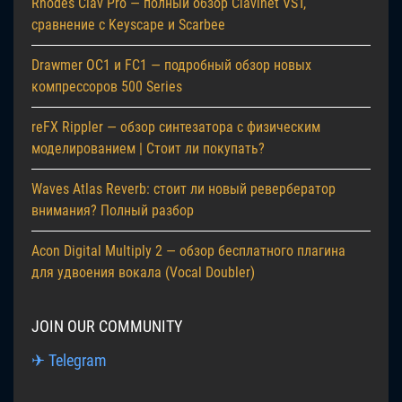
Rhodes Clav Pro — полный обзор Clavinet VST,
сравнение с Keyscape и Scarbee
Drawmer OC1 и FC1 — подробный обзор новых
компрессоров 500 Series
reFX Rippler — обзор синтезатора с физическим
моделированием | Стоит ли покупать?
Waves Atlas Reverb: стоит ли новый ревербератор
внимания? Полный разбор
Acon Digital Multiply 2 — обзор бесплатного плагина
для удвоения вокала (Vocal Doubler)
JOIN OUR COMMUNITY
✈ Telegram