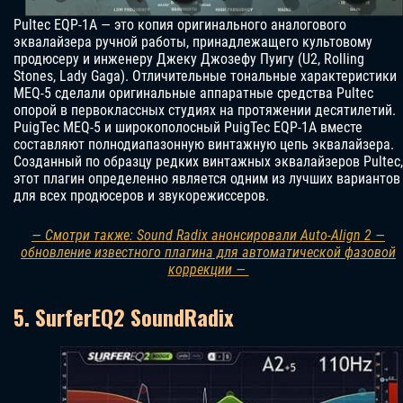
Pultec EQP-1A — это копия оригинального аналогового
эквалайзера ручной работы, принадлежащего культовому
продюсеру и инженеру Джеку Джозефу Пуигу (U2, Rolling
Stones, Lady Gaga). Отличительные тональные характеристики
MEQ-5 сделали оригинальные аппаратные средства Pultec
опорой в первоклассных студиях на протяжении десятилетий.
PuigTec MEQ-5 и широкополосный PuigTec EQP-1A вместе
составляют полнодиапазонную винтажную цепь эквалайзера.
Созданный по образцу редких винтажных эквалайзеров Pultec,
этот плагин определенно является одним из лучших вариантов
для всех продюсеров и звукорежиссеров.
— Смотри также: Sound Radix анонсировали Auto-Align 2 —
обновление известного плагина для автоматической фазовой
коррекции —
5. SurferEQ2 SoundRadix