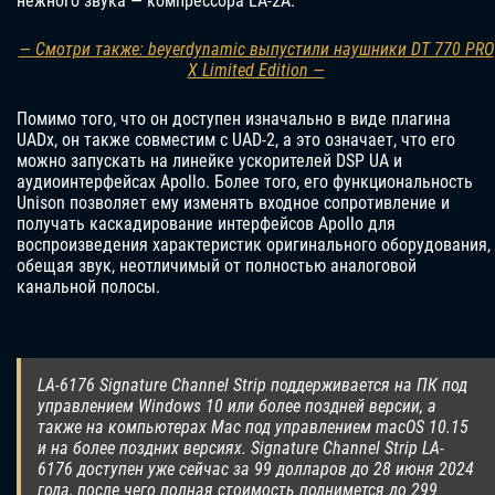
нежного звука — компрессора LA-2A.
— Смотри также: beyerdynamic выпустили наушники DT 770 PRO
X Limited Edition —
Помимо того, что он доступен изначально в виде плагина
UADx, он также совместим с UAD-2, а это означает, что его
можно запускать на линейке ускорителей DSP UA и
аудиоинтерфейсах Apollo. Более того, его функциональность
Unison позволяет ему изменять входное сопротивление и
получать каскадирование интерфейсов Apollo для
воспроизведения характеристик оригинального оборудования,
обещая звук, неотличимый от полностью аналоговой
канальной полосы.
LA-6176 Signature Channel Strip поддерживается на ПК под
управлением Windows 10 или более поздней версии, а
также на компьютерах Mac под управлением macOS 10.15
и на более поздних версиях. Signature Channel Strip LA-
6176 доступен уже сейчас за 99 долларов до 28 июня 2024
года, после чего полная стоимость поднимется до 299