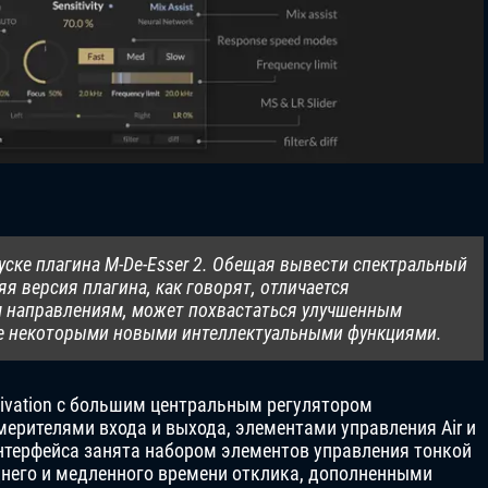
пуске плагина M-De-Esser 2. Обещая вывести спектральный
яя версия плагина, как говорят, отличается
 направлениям, может похвастаться улучшенным
кже некоторыми новыми интеллектуальными функциями.
ivation с большим центральным регулятором
мерителями входа и выхода, элементами управления Air и
нтерфейса занята набором элементов управления тонкой
днего и медленного времени отклика, дополненными