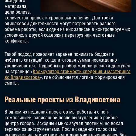
исходного
материала,
цели релиза,
количества правок и сроков выполнения. Два трека
одинаковой длительности могут потребовать разного
объёма работы, если один из них записан в контролируемых
условиях, а другой содержит перегруз или частотные
конфликты.
Такой подход позволяет заранее понимать бюджет и
избегать ситуаций, когда итоговая сумма неожиданно
увеличивается. Подробный разбор модели расчёта доступен
на странице «
Калькулятор стоимости сведения и мастеринга
во Владивостоке
», где объясняется логика формирования
сметы.
Реальные проекты из Владивостока
В одном из недавних проектов мы работали с поп-
композицией, записанной после выступления в районе
центра города. Исходный микс звучал плотным, но вокал
терялся за инструментами. После сведения голос стал
выразительным и читаемым, а динамика выровнялась без