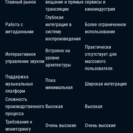
Главный рынок
вещание и прямые
сервисы и
трансляции
киноиндустрия
Глубокая
Работа с
интеграция в
Более ограниченное
метаданными
систему
использование
воспроизведения
Практически
Встроено на
Интерактивное
отсутствует для
уровне
управление звуком
массового
архитектуры
пользователя
Поддержка
Пока
музыкальных
Широкая интеграция
минимальная
платформ
Сложность
производственного
Высокая
Высокая
процесса
Требования к
Очень высокие
Очень высокие
мониторингу