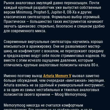
Рынок аналоговых эмуляций давно перенасыщен. Почти
каждый крупный разработчик уже выпустил собственные
версии Minimoog, Prophet-5, Jupiter-8, OB-Xa и других
классических синтезаторов. Формально выбор огромный.
Практически — большинство таких инструментов начинают
звучать одинаково: стерильно, безопасно и слишком удобно
для современного микса.
Современные виртуальные синтезаторы научились хорошо
вписываться в аранжировку. Они не разваливают мастер-
шину, не конфликтуют с вокалом, не перегружают середину
и предсказуемо ведут себя после стриминговых кодеков. Но
вместе с этим исчезло ощущение давления, которым
отличались крупные аналоговые полисинты начала 80-х.
Именно поэтому выход
Arturia Memory V
вызвал заметно
больше обсуждений, чем очередная «винтажная» эмуляция.
Arturia взялись не за удобный и универсальный инструмент,
а за один из самых нестабильных и тяжелых аналоговых
полисинтов своего времени — Moog Memorymoog.
Memorymoog никогда не считался комфортным
синтезатором. Его ценили не за стабильность и не за