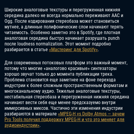
Широкие аналоговые текстуры и перегруженная нижняя
середина далеко не всегда нормально переживают AAC и
Ogg. После кодирования стереобаза может становиться
мутнее, а длинные полифонические слои начинают терять
читаемость. Особенно заметно это в Spotify, где плотная
аналоговая середина быстро начинает разрушать punch
после loudness normalization. Этот момент подробно
разбирается в статье
«Мастеринг для Spotify»
.
Для современных потоковых платформ это важный момент,
потому что многие «аналогово красивые» синтезаторы
хорошо звучат только до момента публикации трека.
Проблема становится еще заметнее на фоне перехода
индустрии к более сложным пространственным форматам и
многоканальному аудио. Тяжелые аналоговые текстуры,
нестабильная стереобаза и перегруженная нижняя середина
начинают вести себя еще менее предсказуемо внутри
иммерсивных миксов. Частично эти изменения индустрии
разбираются в материале
«MPEG-H vs Dolby Atmos — зачем
Pro Tools получил поддержку MPEG-H и что это меняет для
аудиоиндустрии»
.