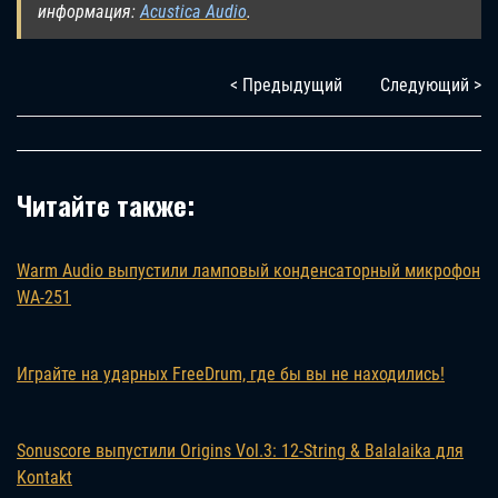
информация:
Acustica Audio
.
< Предыдущий
Следующий >
Читайте также:
Warm Audio выпустили ламповый конденсаторный микрофон
WA-251
Играйте на ударных FreeDrum, где бы вы не находились!
Sonuscore выпустили Origins Vol.3: 12-String & Balalaika для
Kontakt