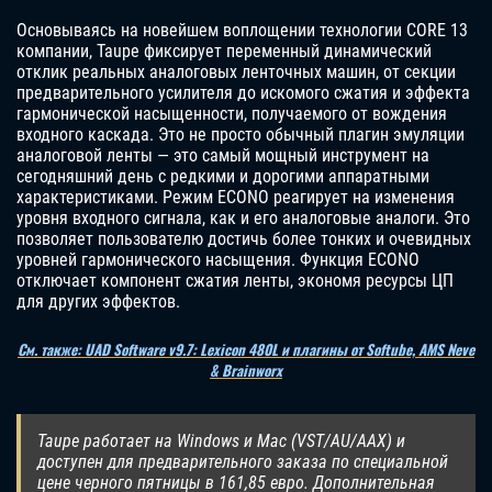
Основываясь на новейшем воплощении технологии CORE 13
компании, Taupe фиксирует переменный динамический
отклик реальных аналоговых ленточных машин, от секции
предварительного усилителя до искомого сжатия и эффекта
гармонической насыщенности, получаемого от вождения
входного каскада. Это не просто обычный плагин эмуляции
аналоговой ленты — это самый мощный инструмент на
сегодняшний день с редкими и дорогими аппаратными
характеристиками. Режим ECONO реагирует на изменения
уровня входного сигнала, как и его аналоговые аналоги. Это
позволяет пользователю достичь более тонких и очевидных
уровней гармонического насыщения. Функция ECONO
отключает компонент сжатия ленты, экономя ресурсы ЦП
для других эффектов.
См. также: UAD Software v9.7: Lexicon 480L и плагины от Softube, AMS Neve
& Brainworx
Taupe работает на Windows и Mac (VST/AU/AAX) и
доступен для предварительного заказа по специальной
цене черного пятницы в 161,85 евро. Дополнительная