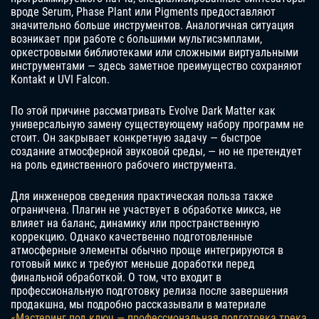
вроде Serum, Phase Plant или Pigments предоставляют
значительно больше инструментов. Аналогичная ситуация
возникает при работе с большими мультисэмплами,
оркестровыми библиотеками или сложными виртуальными
инструментами — здесь заметное преимущество сохраняют
Kontakt и UVI Falcon.
По этой причине рассматривать Evolve Dark Matter как
универсальную замену существующему набору программ не
стоит. Он закрывает конкретную задачу — быстрое
создание атмосферной звуковой среды, — но не претендует
на роль единственного рабочего инструмента.
Для инженеров сведения практическая польза также
ограничена. Плагин не участвует в обработке микса, не
влияет на баланс, динамику или пространственную
коррекцию. Однако качественно подготовленные
атмосферные элементы обычно проще интегрируются в
готовый микс и требуют меньше доработки перед
финальной обработкой. О том, что входит в
профессиональную подготовку релиза после завершения
продакшна, мы подробно рассказывали в материале
«Мастеринг под ключ — профессиональная подготовка трека