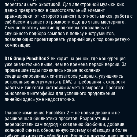
перестали быть экзотикой. Для электронной музыки кик
давно превратился в самостоятельный элемент
аранжировки, от которого зависят плотность микса, работа с
саб-басом и запас по громкости еще до этапа мастеринга.
Именно поэтому многие продюсеры отказались от
случайного подбора сэмплов в пользу инструментов,
позволяющих проектировать ударный звук под конкретную
композицию.
D16 Group PunchBox 2
выходит на рынок, где конкуренция
уже значительно выше, чем во времена первой версии. За
прошедшие годы появились новые поколения
специализированных синтезаторов ударных, улучшились
встроенные инструменты в DAW, а требования к скорости
работы и гибкости настройки заметно выросли. Простого
обновления интерфейса для успешного продолжения
линейки здесь уже недостаточно.
Главное изменение PunchBox 2 — не новый дизайн и не
расширенная библиотека пресетов. Разработчики
переработали сам подход к созданию бас-бочки, добавив
волновой синтез, обновленную систему огибающих и более
гибкую архитектуру обработки. Вопрос в другом: дают ли эти