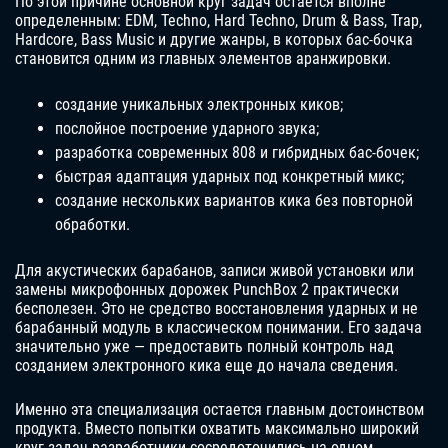
По этой причине основной круг задач остается вполне
определенным: EDM, Techno, Hard Techno, Drum & Bass, Trap,
Hardcore, Bass Music и другие жанры, в которых бас-бочка
становится одним из главных элементов аранжировки.
создание уникальных электронных киков;
послойное построение ударного звука;
разработка современных 808 и гибридных бас-бочек;
быстрая адаптация ударных под конкретный микс;
создание нескольких вариантов кика без повторной
обработки.
Для акустических барабанов, записи живой установки или
замены микрофонных дорожек PunchBox 2 практически
бесполезен. Это не средство восстановления ударных и не
барабанный модуль в классическом понимании. Его задача
значительно уже — предоставить полный контроль над
созданием электронного кика еще до начала сведения.
Именно эта специализация остается главным достоинством
продукта. Вместо попытки охватить максимально широкий
круг задач разработчики сосредоточились на одном