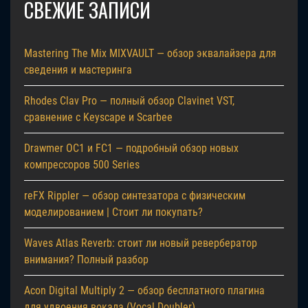
СВЕЖИЕ ЗАПИСИ
Mastering The Mix MIXVAULT — обзор эквалайзера для
сведения и мастеринга
Rhodes Clav Pro — полный обзор Clavinet VST,
сравнение с Keyscape и Scarbee
Drawmer OC1 и FC1 — подробный обзор новых
компрессоров 500 Series
reFX Rippler — обзор синтезатора с физическим
моделированием | Стоит ли покупать?
Waves Atlas Reverb: стоит ли новый ревербератор
внимания? Полный разбор
Acon Digital Multiply 2 — обзор бесплатного плагина
для удвоения вокала (Vocal Doubler)