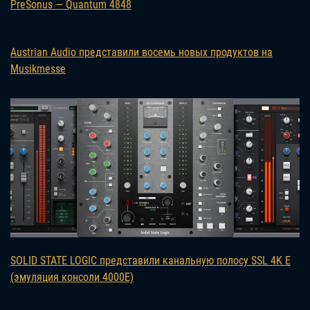
PreSonus — Quantum 4848
Austrian Audio представили восемь новых продуктов на
Musikmesse
SOLID STATE LOGIC представили канальную полосу SSL 4K E
(эмуляция консоли 4000E)