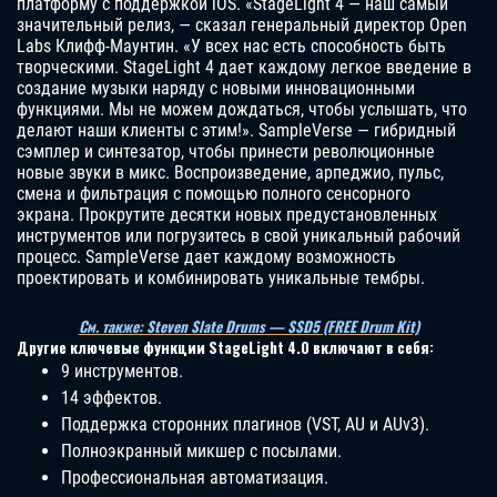
платформу с поддержкой iOS. «StageLight 4 — наш самый
значительный релиз, — сказал генеральный директор Open
Labs Клифф-Маунтин. «У всех нас есть способность быть
творческими. StageLight 4 дает каждому легкое введение в
создание музыки наряду с новыми инновационными
функциями. Мы не можем дождаться, чтобы услышать, что
делают наши клиенты с этим!». SampleVerse — гибридный
сэмплер и синтезатор, чтобы принести революционные
новые звуки в микс. Воспроизведение, арпеджио, пульс,
смена и фильтрация с помощью полного сенсорного
экрана. Прокрутите десятки новых предустановленных
инструментов или погрузитесь в свой уникальный рабочий
процесс. SampleVerse дает каждому возможность
проектировать и комбинировать уникальные тембры.
См. также: Steven Slate Drums — SSD5 (FREE Drum Kit)
Другие ключевые функции StageLight 4.0 включают в себя:
9 инструментов.
14 эффектов.
Поддержка сторонних плагинов (VST, AU и AUv3).
Полноэкранный микшер с посылами.
Профессиональная автоматизация.