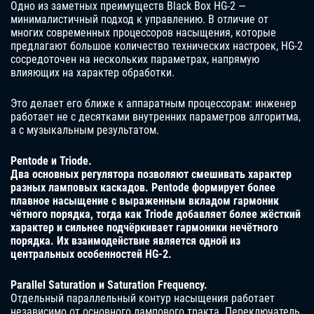
Одно из заметных преимуществ Black Box HG-2 —
минималистичный подход к управлению. В отличие от
многих современных процессоров насыщения, которые
предлагают большое количество технических настроек, HG-2
сосредоточен на нескольких параметрах, напрямую
влияющих на характер обработки.
Это делает его ближе к аппаратным процессорам: инженер
работает не с десятками внутренних параметров алгоритма,
а с музыкальным результатом.
Pentode и Triode.
Два основных регулятора позволяют смешивать характер
разных ламповых каскадов. Pentode формирует более
плавное насыщение с выраженным вкладом гармоник
чётного порядка, тогда как Triode добавляет более жёсткий
характер и сильнее подчёркивает гармоники нечётного
порядка. Их взаимодействие является одной из
центральных особенностей HG-2.
Parallel Saturation и Saturation Frequency.
Отдельный параллельный контур насыщения работает
независимо от основного лампового тракта. Переключатель