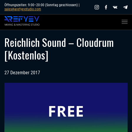
Skip
Öffnungszeiten: 9:00–20:00 (Sonntag geschlossen) |
sales@arefyevstudio.com
to
content
Reichlich Sound – Cloudrum
[Kostenlos]
27 Dezember 2017