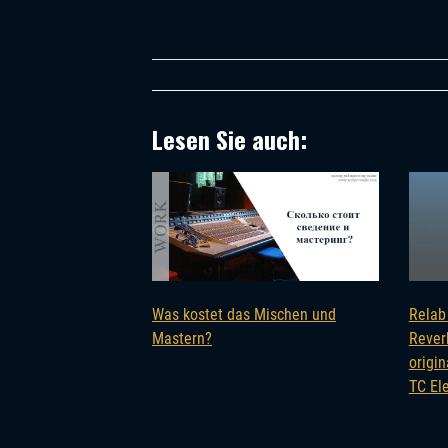
Lesen Sie auch:
Was kostet das Mischen und
Relab
Mastern?
Rever
origi
TC El