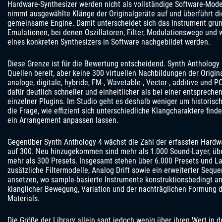
Hardware-Synthesizer werden nicht als vollständige Software-Mode
nimmt ausgewählte Klänge der Originalgeräte auf und überführt di
gemeinsame Engine. Damit unterscheidet sich das Instrument grun
Emulationen, bei denen Oszillatoren, Filter, Modulationswege und 
eines konkreten Synthesizers in Software nachgebildet werden.
Diese Grenze ist für die Bewertung entscheidend. Synth Anthology 
Quellen bereit, aber keine 300 virtuellen Nachbildungen der Origina
analoge, digitale, hybride, FM-, Wavetable-, Vector-, additive und P
dafür deutlich schneller und einheitlicher als bei einer entsprec
einzelner Plugins. Im Studio geht es deshalb weniger um historisch
die Frage, wie effizient sich unterschiedliche Klangcharaktere fin
ein Arrangement anpassen lassen.
Gegenüber Synth Anthology 4 wächst die Zahl der erfassten Hardw
auf 300. Neu hinzugekommen sind mehr als 1.000 Sound-Layer, üb
mehr als 300 Presets. Insgesamt stehen über 6.000 Presets und La
zusätzliche Filtermodelle, Analog Drift sowie ein erweiterter Seque
ansetzen, wo sample-basierte Instrumente konstruktionsbedingt an
klanglicher Bewegung, Variation und der nachträglichen Formun
Materials.
Die Größe der Library allein sagt jedoch wenig über ihren Wert in 