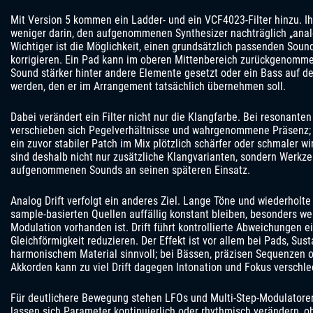
Mit Version 5 kommen ein Ladder- und ein VCF4023-Filter hinzu. Ihr
weniger darin, den aufgenommenen Synthesizer nachträglich „analo
Wichtiger ist die Möglichkeit, einen grundsätzlich passenden Sound
korrigieren. Ein Pad kann im oberen Mittenbereich zurückgenommen,
Sound stärker hinter andere Elemente gesetzt oder ein Bass auf de
werden, den er im Arrangement tatsächlich übernehmen soll.
Dabei verändert ein Filter nicht nur die Klangfarbe. Bei resonanten
verschieben sich Pegelverhältnisse und wahrgenommene Präsenz; b
ein zuvor stabiler Patch im Mix plötzlich schärfer oder schmaler w
sind deshalb nicht nur zusätzliche Klangvarianten, sondern Werkz
aufgenommenen Sounds an seinen späteren Einsatz.
Analog Drift verfolgt ein anderes Ziel. Lange Töne und wiederholt
sample-basierten Quellen auffällig konstant bleiben, besonders w
Modulation vorhanden ist. Drift führt kontrollierte Abweichungen e
Gleichförmigkeit reduzieren. Der Effekt ist vor allem bei Pads, Su
harmonischem Material sinnvoll; bei Bässen, präzisen Sequenzen 
Akkorden kann zu viel Drift dagegen Intonation und Fokus verschle
Für deutlichere Bewegung stehen LFOs und Multi-Step-Modulatore
lassen sich Parameter kontinuierlich oder rhythmisch verändern, o