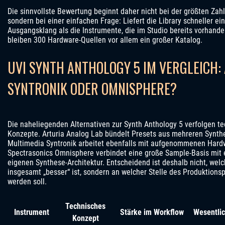
Die sinnvollste Bewertung beginnt daher nicht bei der größten Zahl
sondern bei einer einfachen Frage: Liefert die Library schneller e
Ausgangsklang als die Instrumente, die im Studio bereits vorhande
bleiben 300 Hardware-Quellen vor allem ein großer Katalog.
UVI SYNTH ANTHOLOGY 5 IM VERGLEICH:
SYNTRONIK ODER OMNISPHERE?
Die naheliegenden Alternativen zur Synth Anthology 5 verfolgen te
Konzepte. Arturia Analog Lab bündelt Presets aus mehreren Synthe
Multimedia Syntronik arbeitet ebenfalls mit aufgenommenen Hard
Spectrasonics Omnisphere verbindet eine große Sample-Basis mit e
eigenen Synthese-Architektur. Entscheidend ist deshalb nicht, wel
insgesamt „besser“ ist, sondern an welcher Stelle des Produktions
werden soll.
Technisches
Instrument
Stärke im Workflow
Wesentli
Konzept