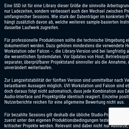
Eine SSD ist für eine Library dieser Größe die sinnvolle Arbeitsgrun
nur Ladezeiten, sondern verbessert auch den Wechsel zwischen Pr
umfangreicher Sessions. Wie stark der Datenträger im konkreten Pr
hängt zusätzlich davon ab, welche weiteren sample-basierten Instr
dasselbe Laufwerk zugreifen.
Für professionelle Produktionen sollte die technische Umgebung e
dokumentiert werden. Dazu gehören mindestens die verwendete Ho
Workstation oder Falcon –, die Library-Version und bei langfristig 
die wesentlichen Systemdaten. Vor Updates von Host, Betriebssys
separater, überprüfbarer Projektstand sinnvoller als die Annahme, 
unverändert weiterlaufen.
Zur Langzeitstabilität der fünften Version sind unmittelbar nach V
belastbaren Aussagen möglich. UVI Workstation und Falcon sind et
doch daraus folgt nicht automatisch, dass jede Kombination aus D
Audio-Interface und Projektgröße identisch reagiert. Einzelne posi
Nutzerberichte reichen für eine allgemeine Bewertung nicht aus.
Für bezahlte Sessions gilt deshalb die übliche Studio-Praxis: neu
zuerst unter den eigenen Produktionsbedingungen testen, bevor si
kritischer Projekte werden. Relevant sind dabei nicht nur Abstürze