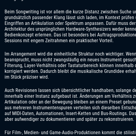
Beim Songwriting ist vor allem die kurze Distanz zwischen Suche un
grundsätzlich passender Klang lässt sich laden, im Kontext prüfen
Eingriffen an Artikulation oder Spektrum anpassen. Dafür muss der
Architektur des ursprünglichen Hardware-Synthesizers weder kenne
Bedienkonzept erlernen. Das ist besonders bei Auftragsproduktion
Sessions mit engem Zeitrahmen ein praktischer Vorteil.
Im Arrangement wird die einheitliche Struktur noch wichtiger. Wen
beansprucht, muss nicht zwangsläufig ein neues Instrument gesuch
Filterung, Layer-Verhältnis oder Tastaturbereich können innerhalb
korrigiert werden. Dadurch bleibt die musikalische Grundidee erha
im Stück präziser wird.
Auch Revisionen lassen sich übersichtlicher handhaben, solange d
innerhalb einer Instanz aufgebaut ist. Änderungen am Verhältnis z
Artikulation oder an der Bewegung bleiben an einem Preset gebun
aus mehreren Instrumentenspuren verteilen sich dieselben Entsc
auf MIDI-Daten, Automationen, Insert-Ketten und Bus-Routings. Das k
aber aufwendiger zu dokumentieren und später zu rekonstruieren.
Für Film-, Medien- und Game-Audio-Produktionen kommt die stilist