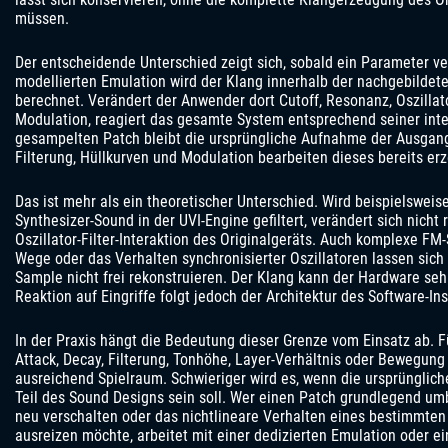
müssen.
Der entscheidende Unterschied zeigt sich, sobald ein Parameter ver
modellierten Emulation wird der Klang innerhalb der nachgebildete
berechnet. Verändert der Anwender dort Cutoff, Resonanz, Oszillat
Modulation, reagiert das gesamte System entsprechend seiner inte
gesampelten Patch bleibt die ursprüngliche Aufnahme der Ausgan
Filterung, Hüllkurven und Modulation bearbeiten dieses bereits erz
Das ist mehr als ein theoretischer Unterschied. Wird beispielswe
Synthesizer-Sound in der UVI-Engine gefiltert, verändert sich nicht
Oszillator-Filter-Interaktion des Originalgeräts. Auch komplexe FM
Wege oder das Verhalten synchronisierter Oszillatoren lassen sich
Sample nicht frei rekonstruieren. Der Klang kann der Hardware seh
Reaktion auf Eingriffe folgt jedoch der Architektur des Software-In
In der Praxis hängt die Bedeutung dieser Grenze vom Einsatz ab.
Attack, Decay, Filterung, Tonhöhe, Layer-Verhältnis oder Bewegung
ausreichend Spielraum. Schwieriger wird es, wenn die ursprünglich
Teil des Sound Designs sein soll. Wer einen Patch grundlegend u
neu verschalten oder das nichtlineare Verhalten eines bestimmten
ausreizen möchte, arbeitet mit einer dedizierten Emulation oder e