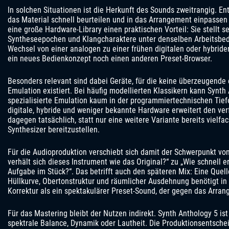
In solchen Situationen ist die Herkunft des Sounds zweitrangig. Ent
das Material schnell beurteilen und in das Arrangement einpassen 
eine große Hardware-Library einen praktischen Vorteil: Sie stellt s
Syntheseepochen und Klangcharaktere unter denselben Arbeitsbed
Wechsel von einer analogen zu einer frühen digitalen oder hybride
ein neues Bedienkonzept noch einen anderen Preset-Browser.
Besonders relevant sind dabei Geräte, für die keine überzeugende
Emulation existiert. Bei häufig modellierten Klassikern kann Synth
spezialisierte Emulation kaum in der programmiertechnischen Tief
digitale, hybride und weniger bekannte Hardware erweitert den v
dagegen tatsächlich, statt nur eine weitere Variante bereits vielf
Synthesizer bereitzustellen.
Für die Audioproduktion verschiebt sich damit der Schwerpunkt vo
verhält sich dieses Instrument wie das Original?“ zu „Wie schnell er
Aufgabe im Stück?“. Das betrifft auch den späteren Mix: Eine Quel
Hüllkurve, Obertonstruktur und räumlicher Ausdehnung benötigt in
Korrektur als ein spektakulärer Preset-Sound, der gegen das Arran
Für das Mastering bleibt der Nutzen indirekt. Synth Anthology 5 is
spektrale Balance, Dynamik oder Lautheit. Die Produktionsentsche