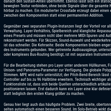
danach den Sustain-Anteil übernimmt. Ebenso lässt sich ein statis
bewegten Textur verbinden, ohne beide Signale über die gesamte 
hörbar zu machen. Ein modulierter Crossfade erzeugt dabei einen
zwischen den Komponenten statt einer permanenten Addition.
Gegenüber zwei separaten Plugin-Instanzen liegt der Vorteil vor 
Verwaltung. Layer-Verhältnis, Spielbereich und klangliche Anpassu
eines Presets und müssen nicht über mehrere MIDI-Spuren und Au
rekonstruiert werden. Für Skizzen, Sound-Auswahl und wiederkehr
ist das schneller. Die Kehrseite: Beide Komponenten bleiben enger 
des Instruments gebunden. Wer getrennte Audioausgänge, untersch
oder komplexes Bus-Routing benötigt, ist mit separaten Instrument
Für die Bearbeitung stehen pro Layer unter anderem Hüllkurven, Filt
Unison- und Panorama-Parameter zur Verfügung. Die globale Polyph
Stimmen. MPE wird nativ unterstützt; der Pitch-Bend-Bereich lässt
Controller auf bis zu 96 Halbtöne erweitern. Technisch wichtiger al
Funktionsliste ist, dass sich beide Quellen unterschiedlich artikuli
positionieren lassen. Erst dadurch kann ein Layer eine klar defin
statt lediglich den ersten Klang größer zu machen.
Genau hier liegt auch das häufigste Problem. Zwei breite, oberton
selten automatisch einen besseren Sound. Im Solo-Betrieb wirkt d