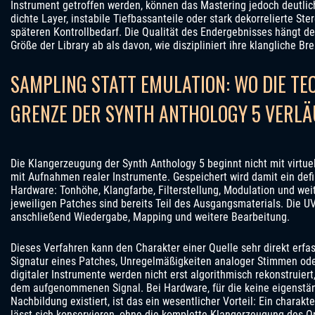
Instrument getroffen werden, können das Mastering jedoch deutlic
dichte Layer, instabile Tiefbassanteile oder stark dekorrelierte St
späteren Kontrollbedarf. Die Qualität des Endergebnisses hängt d
Größe der Library ab als davon, wie diszipliniert ihre klangliche Bre
SAMPLING STATT EMULATION: WO DIE TE
GRENZE DER SYNTH ANTHOLOGY 5 VERLÄ
Die Klangerzeugung der Synth Anthology 5 beginnt nicht mit virtuel
mit Aufnahmen realer Instrumente. Gespeichert wird damit ein defi
Hardware: Tonhöhe, Klangfarbe, Filterstellung, Modulation und wei
jeweiligen Patches sind bereits Teil des Ausgangsmaterials. Die 
anschließend Wiedergabe, Mapping und weitere Bearbeitung.
Dieses Verfahren kann den Charakter einer Quelle sehr direkt erfas
Signatur eines Patches, Unregelmäßigkeiten analoger Stimmen ode
digitaler Instrumente werden nicht erst algorithmisch rekonstruie
dem aufgenommenen Signal. Bei Hardware, für die keine eigenstän
Nachbildung existiert, ist das ein wesentlicher Vorteil: Ein charakt
lässt sich konservieren, ohne die komplette Klangerzeugung des Or