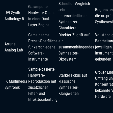
Schneller Vergleich
Gesampelte
sehr
Begrenzter
UVI Synth
Hardware-Quellen
unterschiedlicher
die ursprü
Anthology 5
in einer Dual-
Synthesizer-
Synthesest
Layer-Engine
Charaktere
Gemeinsame
Direkter Zugriff auf
Vollständi
Preset-Oberfläche
ein
Bearbeitun
Arturia
für verschiedene
zusammenhängendes
jeweiligen
Analog Lab
Software-
Synthesizer-
Instrument
Instrumente
Ökosystem
gebunden
Sample-basierte
Großer Libr
Hardware-
Starker Fokus auf
Umfang un
IK Multimedia
Reproduktion mit
klassische
Konzentrat
Syntronik
zusätzlicher
Synthesizer-
bekannte V
Filter- und
Klangwelten
Hardware
Effektbearbeitung