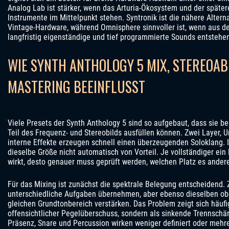
Analog Lab ist stärker, wenn das Arturia-Ökosystem und der spätere
Instrumente im Mittelpunkt stehen. Syntronik ist die nähere Altern
Vintage-Hardware, während Omnisphere sinnvoller ist, wenn aus 
langfristig eigenständige und tief programmierte Sounds entstehen
WIE SYNTH ANTHOLOGY 5 MIX, STEREOA
MASTERING BEEINFLUSST
Viele Presets der Synth Anthology 5 sind so aufgebaut, dass sie be
Teil des Frequenz- und Stereobilds ausfüllen können. Zwei Layer, 
interne Effekte erzeugen schnell einen überzeugenden Soloklang. 
dieselbe Größe nicht automatisch von Vorteil. Je vollständiger ein P
wirkt, desto genauer muss geprüft werden, welchen Platz es ander
Für das Mixing ist zunächst die spektrale Belegung entscheidend.
unterschiedliche Aufgaben übernehmen, aber ebenso dieselben ob
gleichen Grundtonbereich verstärken. Das Problem zeigt sich häufig
offensichtlicher Pegelüberschuss, sondern als sinkende Trennschär
Präsenz, Snare und Percussion wirken weniger definiert oder meh