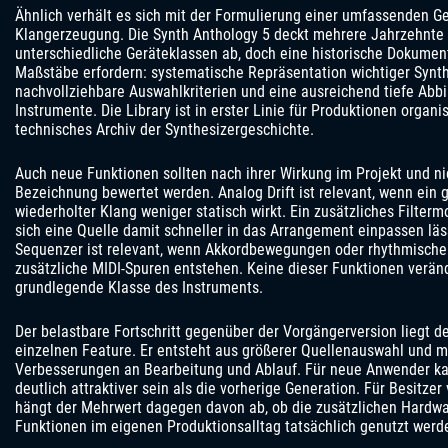
Ähnlich verhält es sich mit der Formulierung einer umfassenden Ge
Klangerzeugung. Die Synth Anthology 5 deckt mehrere Jahrzehnte
unterschiedliche Geräteklassen ab, doch eine historische Dokume
Maßstäbe erfordern: systematische Repräsentation wichtiger Synt
nachvollziehbare Auswahlkriterien und eine ausreichend tiefe Abbi
Instrumente. Die Library ist in erster Linie für Produktionen organisi
technisches Archiv der Synthesizergeschichte.
Auch neue Funktionen sollten nach ihrer Wirkung im Projekt und ni
Bezeichnung bewertet werden. Analog Drift ist relevant, wenn ein 
wiederholter Klang weniger statisch wirkt. Ein zusätzliches Filtermo
sich eine Quelle damit schneller in das Arrangement einpassen läs
Sequenzer ist relevant, wenn Akkordbewegungen oder rhythmische
zusätzliche MIDI-Spuren entstehen. Keine dieser Funktionen verände
grundlegende Klasse des Instruments.
Der belastbare Fortschritt gegenüber der Vorgängerversion liegt d
einzelnen Feature. Er entsteht aus größerer Quellenauswahl und m
Verbesserungen an Bearbeitung und Ablauf. Für neue Anwender k
deutlich attraktiver sein als die vorherige Generation. Für Besitze
hängt der Mehrwert dagegen davon ab, ob die zusätzlichen Hardwa
Funktionen im eigenen Produktionsalltag tatsächlich genutzt werd