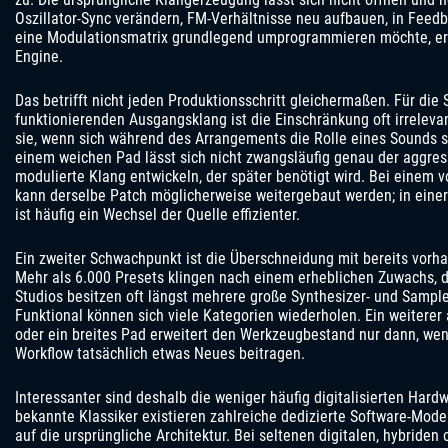
Oszillator-Sync verändern, FM-Verhältnisse neu aufbauen, in Feed
eine Modulationsmatrix grundlegend umprogrammieren möchte, err
Engine.
Das betrifft nicht jeden Produktionsschritt gleichermaßen. Für di
funktionierenden Ausgangsklang ist die Einschränkung oft irreleva
sie, wenn sich während des Arrangements die Rolle eines Sounds s
einem weichen Pad lässt sich nicht zwangsläufig genau der aggres
modulierte Klang entwickeln, der später benötigt wird. Bei einem v
kann derselbe Patch möglicherweise weitergebaut werden; in einer
ist häufig ein Wechsel der Quelle effizienter.
Ein zweiter Schwachpunkt ist die Überschneidung mit bereits vorh
Mehr als 6.000 Presets klingen nach einem erheblichen Zuwachs, d
Studios besitzen oft längst mehrere große Synthesizer- und Samp
Funktional können sich viele Kategorien wiederholen. Ein weiterer
oder ein breites Pad erweitert den Werkzeugbestand nur dann, we
Workflow tatsächlich etwas Neues beitragen.
Interessanter sind deshalb die weniger häufig digitalisierten Hard
bekannte Klassiker existieren zahlreiche dedizierte Software-Model
auf die ursprüngliche Architektur. Bei seltenen digitalen, hybriden