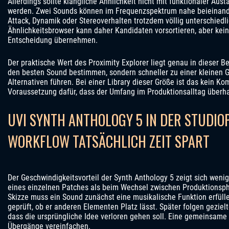
Allerdings sollte klangliche Ähnlichkeit nicht mit funktionaler Aus
werden. Zwei Sounds können im Frequenzspektrum nahe beieinande
Attack, Dynamik oder Stereoverhalten trotzdem völlig unterschiedli
Ähnlichkeitsbrowser kann daher Kandidaten vorsortieren, aber kei
Entscheidung übernehmen.
Der praktische Wert des Proximity Explorer liegt genau in dieser Be
den besten Sound bestimmen, sondern schneller zu einer kleinen G
Alternativen führen. Bei einer Library dieser Größe ist das kein Ko
Voraussetzung dafür, dass der Umfang im Produktionsalltag überha
UVI SYNTH ANTHOLOGY 5 IN DER STUDIO
WORKFLOW TATSÄCHLICH ZEIT SPART
Der Geschwindigkeitsvorteil der Synth Anthology 5 zeigt sich wen
eines einzelnen Patches als beim Wechsel zwischen Produktionsph
Skizze muss ein Sound zunächst eine musikalische Funktion erfüll
geprüft, ob er anderen Elementen Platz lässt. Später folgen gezie
dass die ursprüngliche Idee verloren gehen soll. Eine gemeinsame
Übergänge vereinfachen.