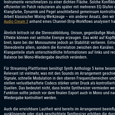
Instrumente verschmelzen zu einer dichten Fläche. Solche Konflikt
effizienter im Patch reduzieren als später mit mehreren EQ-Stufen
Klangfarbe, Dynamik und Pegel anschließend gemeinsam kontrollie
Arbeit klassischer Mixing-Werkzeuge – ein anderer Ansatz, den wi
Audio Cream 3
anhand eines Channel-Strip-Workflows analysiert h
Ähnlich kritisch ist die Stereoabbildung. Unison, gegenläufige Mo
Effekte können viel seitliche Energie erzeugen. Das wirkt auf Kopf
breit, kann bei der Monosumme jedoch an Stabilität verlieren. Ents
Stereobreite allein, sondern die Korrelation zwischen den Kanälen.
Klanganteile stark unterschiedliche Informationen auf links und rec
Balance bei Mono-Wiedergabe deutlich verändern.
Für Streaming-Plattformen benötigt Synth Anthology 5 keine beso
Relevant ist vielmehr, was mit den Sounds im Arrangement geschieh
Signale, schnelle Modulation in den oberen Frequenzbereichen und
stellen verlustbehaftete Codecs stärker unter Druck als kontrollier
Quellen. Das bedeutet nicht, dass breite Synthesizer vermieden wer
Funktion sollte jedoch vor dem finalen Export auch in Mono und na
Wiedergabe kontrolliert werden.
Auch die erreichbare Lautheit wird bereits im Arrangement beeinfl
ausklingende oder stark geschichtete Synthesizer erhöhen die durc