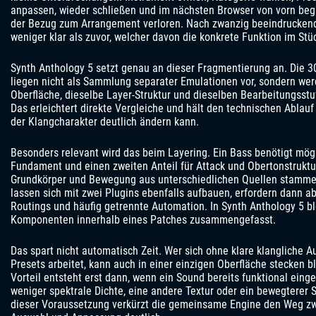
anpassen, wieder schließen und im nächsten Browser von vorn begi
der Bezug zum Arrangement verloren. Nach zwanzig beeindruckend
weniger klar als zuvor, welcher davon die konkrete Funktion im Stück
Synth Anthology 5 setzt genau an dieser Fragmentierung an. Die 
liegen nicht als Sammlung separater Emulationen vor, sondern wer
Oberfläche, dieselbe Layer-Struktur und dieselben Bearbeitungsst
Das erleichtert direkte Vergleiche und hält den technischen Ablauf
der Klangcharakter deutlich ändern kann.
Besonders relevant wird das beim Layering. Ein Bass benötigt mögl
Fundament und einen zweiten Anteil für Attack und Obertonstrukt
Grundkörper und Bewegung aus unterschiedlichen Quellen stamme
lassen sich mit zwei Plugins ebenfalls aufbauen, erfordern dann ab
Routings und häufig getrennte Automation. In Synth Anthology 5 b
Komponenten innerhalb eines Patches zusammengefasst.
Das spart nicht automatisch Zeit. Wer sich ohne klare klangliche 
Presets arbeitet, kann auch in einer einzigen Oberfläche stecken b
Vorteil entsteht erst dann, wenn ein Sound bereits funktional einge
weniger spektrale Dichte, eine andere Textur oder ein bewegterer S
dieser Voraussetzung verkürzt die gemeinsame Engine den Weg zw