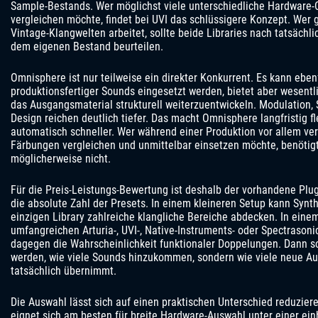
Sample-Bestands. Wer möglichst viele unterschiedliche Hardware-
vergleichen möchte, findet bei UVI das schlüssigere Konzept. Wer 
Vintage-Klangwelten arbeitet, sollte beide Libraries nach tatsächl
dem eigenen Bestand beurteilen.
Omnisphere ist nur teilweise ein direkter Konkurrent. Es kann eben
produktionsfertiger Sounds eingesetzt werden, bietet aber wesentl
das Ausgangsmaterial strukturell weiterzuentwickeln. Modulation,
Design reichen deutlich tiefer. Das macht Omnisphere langfristig fle
automatisch schneller. Wer während einer Produktion vor allem v
Färbungen vergleichen und unmittelbar einsetzen möchte, benötigt
möglicherweise nicht.
Für die Preis-Leistungs-Bewertung ist deshalb der vorhandene Plug
die absolute Zahl der Presets. In einem kleineren Setup kann Synth
einzigen Library zahlreiche klangliche Bereiche abdecken. In eine
umfangreichen Arturia-, UVI-, Native-Instruments- oder Spectrasoni
dagegen die Wahrscheinlichkeit funktionaler Doppelungen. Dann sol
werden, wie viele Sounds hinzukommen, sondern wie viele neue A
tatsächlich übernimmt.
Die Auswahl lässt sich auf einen praktischen Unterschied reduzier
eignet sich am besten für breite Hardware-Auswahl unter einer ein