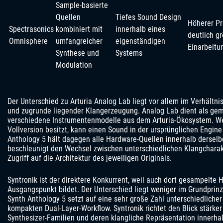
Sample-basierte
Quellen
Tiefes Sound Design
Höherer Pr
Spectrasonics
kombiniert mit
innerhalb eines
deutlich g
Omnisphere
umfangreicher
eigenständigen
Einarbeit
Synthese und
Systems
Modulation
Der Unterschied zu Arturia Analog Lab liegt vor allem im Verhältni
und zugrunde liegender Klangerzeugung. Analog Lab dient als ge
verschiedene Instrumentenmodelle aus dem Arturia-Ökosystem. W
Vollversion besitzt, kann einen Sound in der ursprünglichen Engine
Anthology 5 hält dagegen alle Hardware-Quellen innerhalb derselbe
beschleunigt den Wechsel zwischen unterschiedlichen Klangcharak
Zugriff auf die Architektur des jeweiligen Originals.
Syntronik ist der direktere Konkurrent, weil auch dort gesampelte
Ausgangspunkt bildet. Der Unterschied liegt weniger im Grundprinz
Synth Anthology 5 setzt auf eine sehr große Zahl unterschiedliche
kompakten Dual-Layer-Workflow. Syntronik richtet den Blick stärker
Synthesizer-Familien und deren klangliche Repräsentation innerh