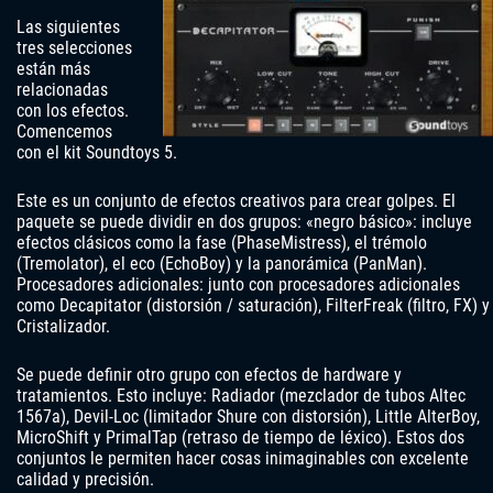
Las siguientes
tres selecciones
están más
relacionadas
con los efectos.
Comencemos
con el kit Soundtoys 5.
Este es un conjunto de efectos creativos para crear golpes. El
paquete se puede dividir en dos grupos: «negro básico»: incluye
efectos clásicos como la fase (PhaseMistress), el trémolo
(Tremolator), el eco (EchoBoy) y la panorámica (PanMan).
Procesadores adicionales: junto con procesadores adicionales
como Decapitator (distorsión / saturación), FilterFreak (filtro, FX) y
Cristalizador.
Se puede definir otro grupo con efectos de hardware y
tratamientos. Esto incluye: Radiador (mezclador de tubos Altec
1567a), Devil-Loc (limitador Shure con distorsión), Little AlterBoy,
MicroShift y PrimalTap (retraso de tiempo de léxico). Estos dos
conjuntos le permiten hacer cosas inimaginables con excelente
calidad y precisión.