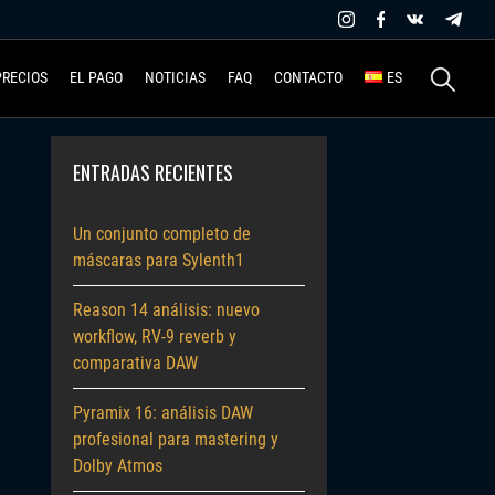
Buscar:
PRECIOS
EL PAGO
NOTICIAS
FAQ
CONTACTO
ES
ENTRADAS RECIENTES
Un conjunto completo de
máscaras para Sylenth1
Reason 14 análisis: nuevo
workflow, RV-9 reverb y
comparativa DAW
Pyramix 16: análisis DAW
profesional para mastering y
Dolby Atmos