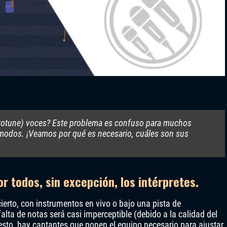
autotune) voces? Este problema es confuso para muchos
cómodos. ¡Veamos por qué es necesario, cuáles son sus
or todos, sin excepción, los intérpretes.
erto, con instrumentos en vivo o bajo una pista de
ta de notas será casi imperceptible (debido a la calidad del
uesto, hay cantantes que ponen el equipo necesario para ajustar