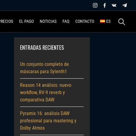
Buscar:
PRECIOS
EL PAGO
NOTICIAS
FAQ
CONTACTO
ES
ENTRADAS RECIENTES
Un conjunto completo de
máscaras para Sylenth1
Reason 14 análisis: nuevo
workflow, RV-9 reverb y
comparativa DAW
Pyramix 16: análisis DAW
profesional para mastering y
Dolby Atmos