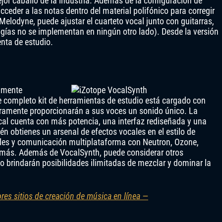
or caballo de la industria. Además de la configuración de
ceder a las notas dentro del material polifónico para corregir
elodyne, puede ajustar el cuarteto vocal junto con guitarras,
ogías no se implementan en ningún otro lado). Desde la versión
enta de estudio.
vamente
e completo kit de herramientas de estudio está cargado con
ramente proporcionarán a sus voces un sonido único. La
al cuenta con más potencia, una interfaz rediseñada y una
n obtienes un arsenal de efectos vocales en el estilo de
bles y comunicación multiplataforma con Neutron, Ozone,
más. Además de VocalSynth, puede considerar otros
o brindarán posibilidades ilimitadas de mezclar y dominar la
res sitios de creación de música en línea —