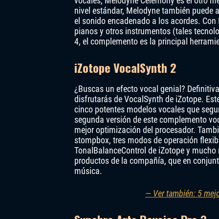
vocales, Melodyne Celemony es el otro mej
nivel estándar, Melodyne también puede ac
el sonido encadenado a los acordes. Con M
pianos y otros instrumentos (tales tecnol
4, el complemento es la principal herrami
iZotope VocalSynth 2
¿Buscas un efecto vocal genial? Definiti
disfrutarás de VocalSynth de iZotope. Est
cinco potentes modelos vocales que segu
segunda versión de este complemento voc
mejor optimización del procesador. Tambié
stompbox, tres modos de operación flexi
TonalBalanceControl de iZotope y mucho 
productos de la compañía, que en conjunt
música.
— Ver también: 5 mejo