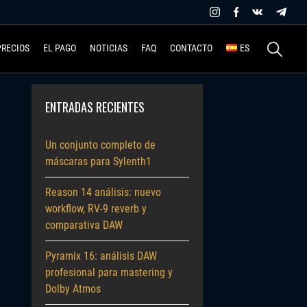
Buscar:
PRECIOS
EL PAGO
NOTICIAS
FAQ
CONTACTO
ES
ENTRADAS RECIENTES
Un conjunto completo de
máscaras para Sylenth1
Reason 14 análisis: nuevo
workflow, RV-9 reverb y
comparativa DAW
Pyramix 16: análisis DAW
profesional para mastering y
Dolby Atmos