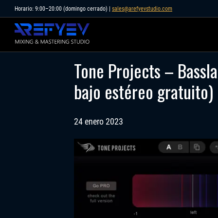
Skip
Horario: 9:00–20:00 (domingo cerrado) |
sales@arefyevstudio.com
to
content
Tone Projects – Bassl
bajo estéreo gratuito)
24 enero 2023