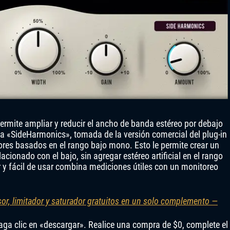
mite ampliar y reducir el ancho de banda estéreo por debajo
ica «SideHarmonics», tomada de la versión comercial del plug-in
es basados ​​en el rango bajo mono. Esto le permite crear un
ionado con el bajo, sin agregar estéreo artificial en el rango
ar y fácil de usar combina mediciones útiles con un monitoreo
or, limitador y saturador gratuitos en un solo complemento —
 haga clic en «descargar». Realice una compra de $0, complete el