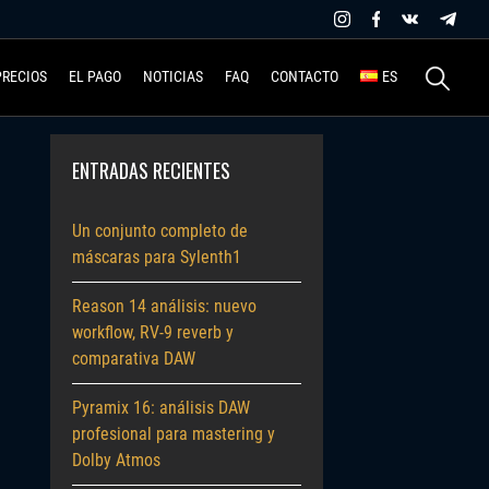
Buscar:
PRECIOS
EL PAGO
NOTICIAS
FAQ
CONTACTO
ES
ENTRADAS RECIENTES
Un conjunto completo de
máscaras para Sylenth1
Reason 14 análisis: nuevo
workflow, RV-9 reverb y
comparativa DAW
Pyramix 16: análisis DAW
profesional para mastering y
Dolby Atmos