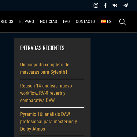
Buscar:
PRECIOS
EL PAGO
NOTICIAS
FAQ
CONTACTO
ES
ENTRADAS RECIENTES
Un conjunto completo de
máscaras para Sylenth1
Reason 14 análisis: nuevo
workflow, RV-9 reverb y
comparativa DAW
Pyramix 16: análisis DAW
profesional para mastering y
Dolby Atmos