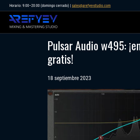
Skip
Horario: 9:00–20:00 (domingo cerrado) |
sales@arefyevstudio.com
to
content
Pulsar Audio w495: ¡e
gratis!
18 septiembre 2023