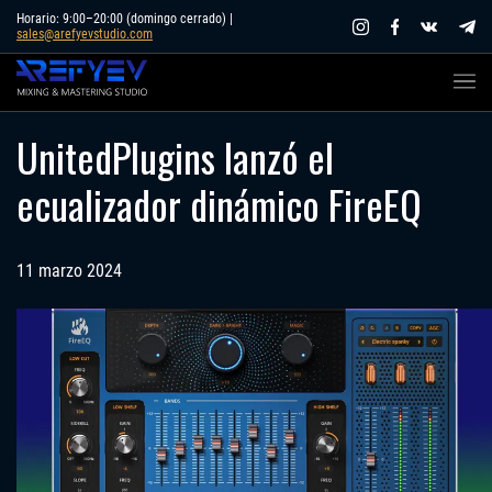
Skip
Horario: 9:00–20:00 (domingo cerrado) |
sales@arefyevstudio.com
to
content
UnitedPlugins lanzó el
ecualizador dinámico FireEQ
11 marzo 2024