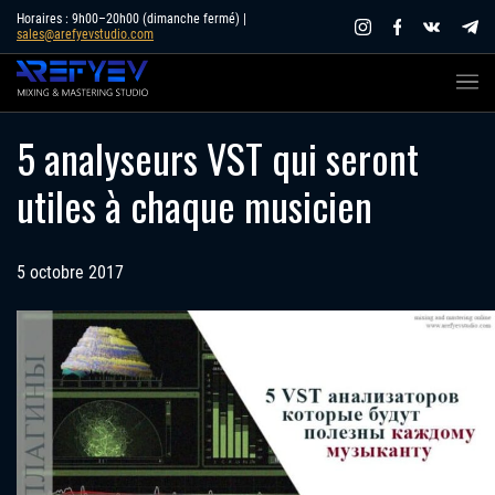
Skip
Horaires : 9h00–20h00 (dimanche fermé) |
sales@arefyevstudio.com
to
content
5 analyseurs VST qui seront
utiles à chaque musicien
5 octobre 2017