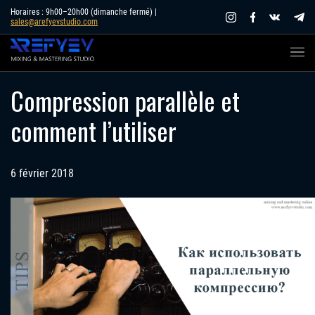
Skip
Horaires : 9h00–20h00 (dimanche fermé) |
sales@arefyevstudio.com
to
content
Compression parallèle et
comment l’utiliser
6 février 2018