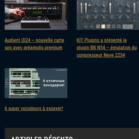
Audient iD24 – nouvelle carte
KIT Plugins a présenté le
son avec préamplis premium
plugin BB N54 – émulation du
compresseur Neve 2254
6 super vocodeurs à essayer!