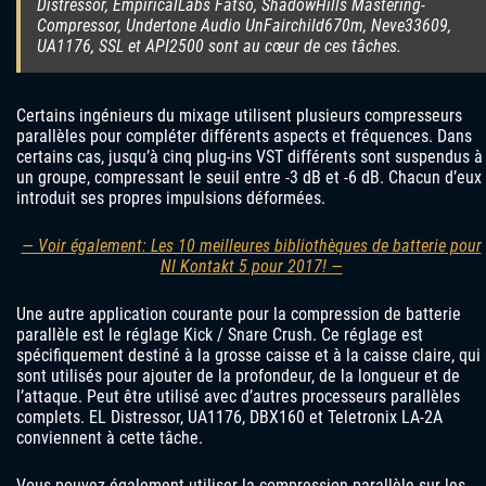
Distressor, EmpiricalLabs Fatso, ShadowHills Mastering-
Compressor, Undertone Audio UnFairchild670m, Neve33609,
UA1176, SSL et API2500 sont au cœur de ces tâches.
Certains ingénieurs du mixage utilisent plusieurs compresseurs
parallèles pour compléter différents aspects et fréquences. Dans
certains cas, jusqu’à cinq plug-ins VST différents sont suspendus à
un groupe, compressant le seuil entre -3 dB et -6 dB. Chacun d’eux
introduit ses propres impulsions déformées.
— Voir également: Les 10 meilleures bibliothèques de batterie pour
NI Kontakt 5 pour 2017! —
Une autre application courante pour la compression de batterie
parallèle est le réglage Kick / Snare Crush. Ce réglage est
spécifiquement destiné à la grosse caisse et à la caisse claire, qui
sont utilisés pour ajouter de la profondeur, de la longueur et de
l’attaque. Peut être utilisé avec d’autres processeurs parallèles
complets. EL Distressor, UA1176, DBX160 et Teletronix LA-2A
conviennent à cette tâche.
Vous pouvez également utiliser la compression parallèle sur les