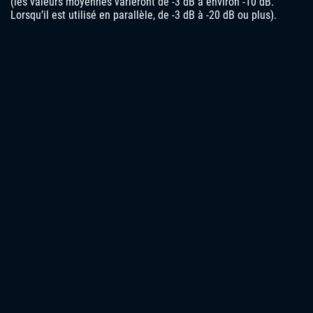
(les valeurs moyennes varieront de -3 dB à environ -10 dB.
Lorsqu’il est utilisé en parallèle, de -3 dB à -20 dB ou plus).