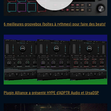
6 meilleures groovebox (boîtes à rythmes) pour faire des beats!
Plugin Alliance a présenté HYPE d’ADPTR Audio et UrsaDSP