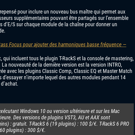
é repensé pour inclure un nouveau bus maître qui permet aux
cesseurs supplémentaires pouvant être partagés sur l’ensemble
ures d’E/S sur chaque module de la chaîne pour donner un
de.
Bass Focus pour ajouter des harmoniques basse fréquence —
, qui incluent tous le plugin T-RackS et la console de mastering,
 La nouveauté de la dernière version est la version INTRO,
ivrée avec les plugins Classic Comp, Classic EQ et Master Match
urs d’essayer n’importe lequel des autres modules pendant 14
 d’achat.
 exécutant Windows 10 ou version ultérieure et sur les Mac
ieure. Des versions de plugins VST3, AU et AAX sont
ins) : gratuit. T-RackS 6 (19 plugins) : 100 $/€. T-RackS 6 PRO
60 plugins) : 300 $/€.