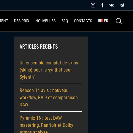
Recherche
MENT
DES PRIX
NOUVELLES
FAQ
CONTACTS
FR
ARTICLES RÉCENTS
Un ensemble complet de skins
(skins) pour le synthétiseur
Sylenth1
Reason 14 avis : nouveau
workflow, RV-9 et comparaison
DAW
Pyramix 16 : test DAW
mastering, PanNoir et Dolby
Atmos analyse