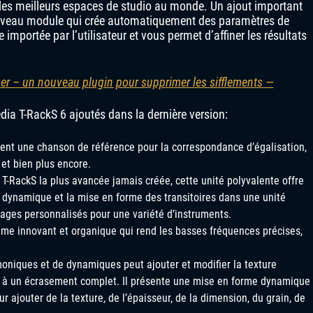
r les meilleurs espaces de studio au monde. Un ajout important
ouveau module qui crée automatiquement des paramètres de
 importée par l’utilisateur et vous permet d’affiner les résultats
ser – un nouveau plugin pour supprimer les sifflements —
dia T-RackS 6 ajoutés dans la dernière version:
ent une chanson de référence pour la correspondance d’égalisation,
n et bien plus encore.
 T-RackS la plus avancée jamais créée, cette unité polyvalente offre
nt dynamique et la mise en forme des transitoires dans une unité
ages personnalisés pour une variété d’instruments.
hme innovant et organique qui rend les basses fréquences précises,
moniques et de dynamiques peut ajouter et modifier la texture
t à un écrasement complet. Il présente une mise en forme dynamique
ajouter de la texture, de l’épaisseur, de la dimension, du grain, de