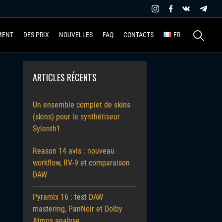
Recherche
MENT
DES PRIX
NOUVELLES
FAQ
CONTACTS
FR
ARTICLES RÉCENTS
Un ensemble complet de skins
(skins) pour le synthétiseur
Sylenth1
Reason 14 avis : nouveau
workflow, RV-9 et comparaison
DAW
Pyramix 16 : test DAW
mastering, PanNoir et Dolby
Atmos analyse