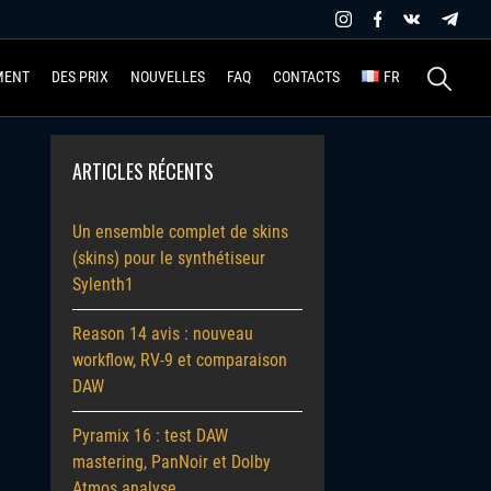
Recherche
MENT
DES PRIX
NOUVELLES
FAQ
CONTACTS
FR
ARTICLES RÉCENTS
Un ensemble complet de skins
(skins) pour le synthétiseur
Sylenth1
Reason 14 avis : nouveau
workflow, RV-9 et comparaison
DAW
Pyramix 16 : test DAW
mastering, PanNoir et Dolby
Atmos analyse