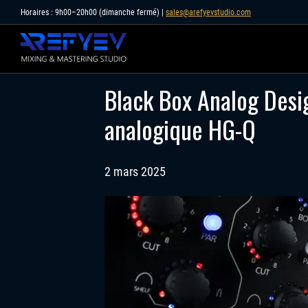
Skip
Horaires : 9h00–20h00 (dimanche fermé) |
sales@arefyevstudio.com
to
content
Black Box Analog Desig
analogique HG-Q
2 mars 2025