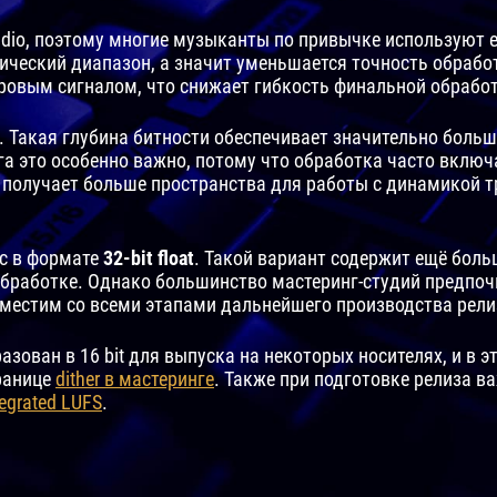
dio, поэтому многие музыканты по привычке используют ег
ческий диапазон, а значит уменьшается точность обработ
ровым сигналом, что снижает гибкость финальной обрабо
. Такая глубина битности обеспечивает значительно боль
а это особенно важно, потому что обработка часто включ
получает больше пространства для работы с динамикой тр
с в формате
32-bit float
. Такой вариант содержит ещё боль
бработке. Однако большинство мастеринг-студий предпочит
вместим со всеми этапами дальнейшего производства рели
ован в 16 bit для выпуска на некоторых носителях, и в э
ранице
dither в мастеринге
. Также при подготовке релиза в
tegrated LUFS
.