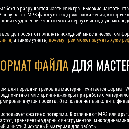
еизбежно разрушается часть спектра. Высокие частоты ст
 результате MP3-файл уже содержит искажения, которые н
становить удалённые частоты или вернуть исходную микрод
 всегда просят отправлять исходный микс в несжатом фо
ринга
, а также узнать,
почему трек может звучать хуже ре
ОРМАТ ФАЙЛА
ДЛЯ МАСТЕР
ом для передачи треков на мастеринг считается формат W
редпочитают мастеринг-инженеры при работе с материало
формирован внутри проекта. Это позволяет выполнять фин
не использует сжатие с потерями. В отличие от MP3 или др
частот, транзиенты ударных инструментов, микродинамика
ый и чистый исходный материал для работы.