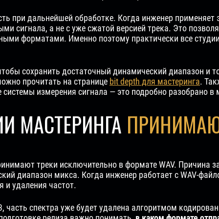
ть при дальнейшей обработке. Когда инженер применяет
и сигнала, а не с уже сжатой версией трека. Это позволя
нными форматами. Именно поэтому практически все студи
 чтобы сохранить достаточный динамический диапазон и то
можно прочитать на странице
bit depth для мастеринга
. Та
 системы измерения сигнала — это подробно разобрано в
ИИ МАСТЕРИНГА
ПРИНИМАЮ
инимают треки исключительно в формате WAV. Причина зак
ский диапазон микса. Когда инженер работает с WAV-файло
я и удаления частот.
, часть спектра уже будет удалена алгоритмом кодировани
 подготовке релиза важно понимать,
в каком формате отпр