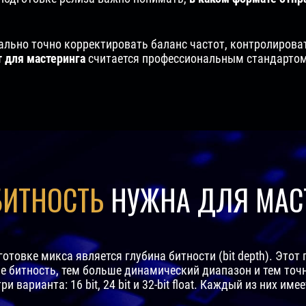
льно точно корректировать баланс частот, контролироват
 для мастеринга
считается профессиональным стандартом,
БИТНОСТЬ
НУЖНА ДЛЯ МАС
овке микса является глубина битности (bit depth). Этот
 битность, тем больше динамический диапазон и тем точ
 варианта: 16 bit, 24 bit и 32-bit float. Каждый из них и