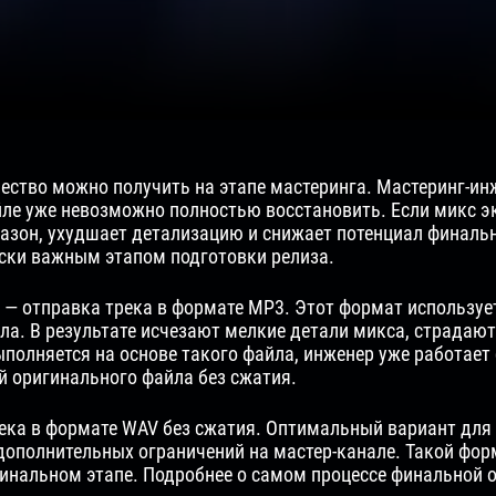
ество можно получить на этапе мастеринга. Мастеринг-инж
йле уже невозможно полностью восстановить. Если микс э
пазон, ухудшает детализацию и снижает потенциал финал
ески важным этапом подготовки релиза.
— отправка трека в формате MP3. Этот формат используе
а. В результате исчезают мелкие детали микса, страдают
ыполняется на основе такого файла, инженер уже работае
й оригинального файла без сжатия.
ека в формате WAV без сжатия. Оптимальный вариант для
дополнительных ограничений на мастер-канале. Такой фо
инальном этапе. Подробнее о самом процессе финальной 