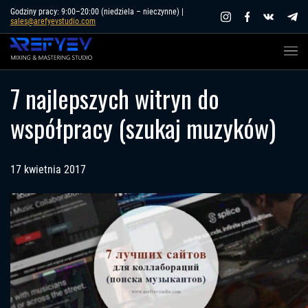
Skip
Godziny pracy: 9:00–20:00 (niedziela – nieczynne) |
sales@arefyevstudio.com
to
content
7 najlepszych witryn do
współpracy (szukaj muzyków)
17 kwietnia 2017