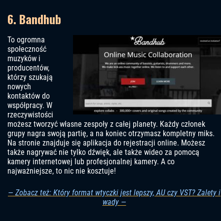
6. Bandhub
To ogromna
społeczność
muzyków i
producentów,
którzy szukają
nowych
kontaktów do
współpracy. W
rzeczywistości
możesz tworzyć własne zespoły z całej planety. Każdy członek
grupy nagra swoją partię, a na koniec otrzymasz kompletny miks.
Na stronie znajduje się aplikacja do rejestracji online. Możesz
także nagrywać nie tylko dźwięk, ale także wideo za pomocą
kamery internetowej lub profesjonalnej kamery. A co
najważniejsze, to nic nie kosztuje!
— Zobacz też: Który format wtyczki jest lepszy, AU czy VST? Zalety i
wady —