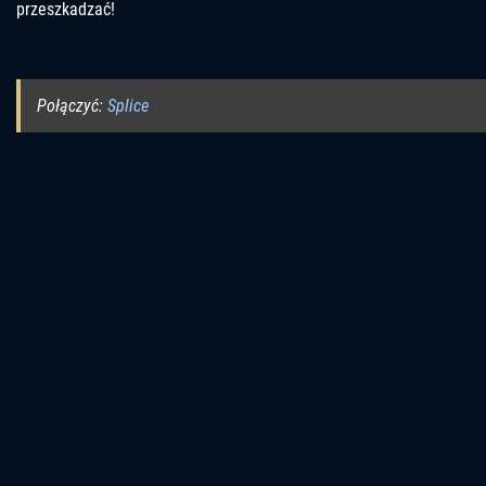
przeszkadzać!
Połączyć:
Splice