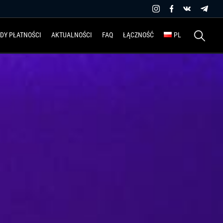
Szukaj:
DY PŁATNOŚCI
AKTUALNOŚCI
FAQ
ŁĄCZNOŚĆ
PL