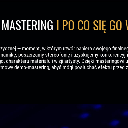
T MASTERING
I PO CO SIĘ GO
uzycznej — moment, w którym utwór nabiera swojego finaln
ynamikę, poszerzamy stereofonię i uzyskujemy konkurencyjną
charakteru materiału i wizji artysty. Dzięki masteringowi
mowy demo-mastering, abyś mógł posłuchać efektu przed za