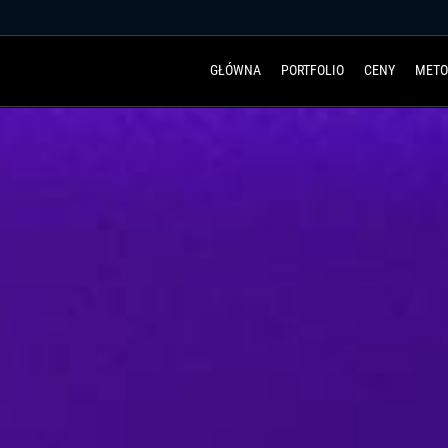
GŁÓWNA
PORTFOLIO
CENY
METO