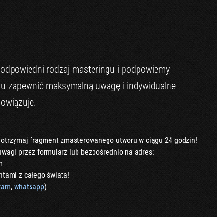
 odpowiedni rodzaj masteringu i podpowiemy,
emu zapewnić maksymalną uwagę i indywidualne
bowiązuje.
trzymaj fragment zmasterowanego utworu w ciągu 24 godzin!
 uwagi przez formularz lub bezpośrednio na adres:
m
ntami z całego świata!
gram
,
whatsapp
)