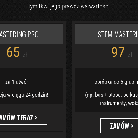
tym tkwi jego prawdziwa wartość.
ASTERING PRO
STEM MASTER
65
97
zł
zł
za 1 utwór
obróbka do 5 grup 
acja w ciągu 24 godzin!
(np. bas + stopa, perkusj
instrumenty, wok
AMÓW TERAZ >
ZAMÓW >