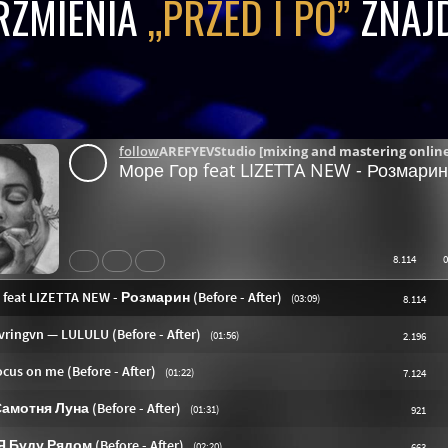
RZMIENIA
„PRZED I PO”
ZNAJD