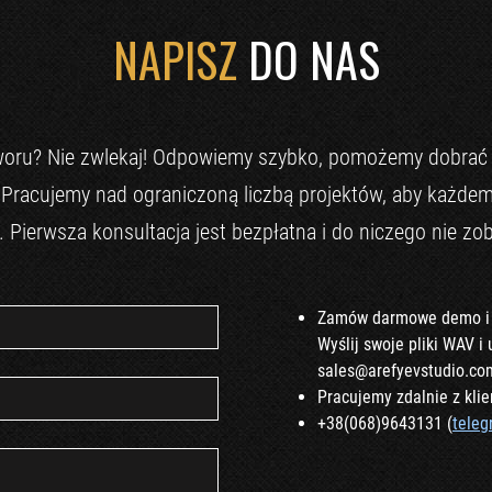
NAPISZ
DO NAS
tworu? Nie zwlekaj! Odpowiemy szybko, pomożemy dobrać
ą. Pracujemy nad ograniczoną liczbą projektów, aby każd
. Pierwsza konsultacja jest bezpłatna i do niczego nie zo
Zamów darmowe demo i o
Wyślij swoje pliki WAV i
sales@arefyevstudio.co
Pracujemy zdalnie z klie
+38(068)9643131 (
tele