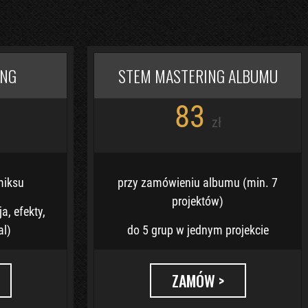
ING
STEM MASTERING ALBUMU
83
zł
miksu
przy zamówieniu albumu (min. 7
projektów)
a, efekty,
al)
do 5 grup w jednym projekcie
ZAMÓW >