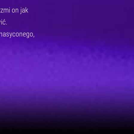
rzmi on jak
ić.
 nasyconego,