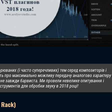
орюваних (і часто суперечливих) тем серед композиторів і
ть про максимально можливу передачу аналогово характеру
на не завжди барвиста. Ми провели невелике опитування і
трументів для обробки звуку в 2018 році!
x Rack)