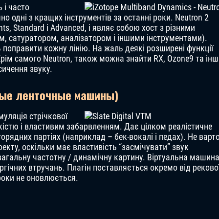
 і часто
о одні з кращих інструментів за останні роки. Neutron 2
ts, Standard і Advanced, і являє собою хост з різними
, сатуратором, аналізатором і іншими інструментами).
ь поправити кожну лінію. На жаль деякі розширені функції
Крім самого Neutron, також можна знайти RX, Ozone9 та інш
сичення звуку.
ьные ленточные машины)
 емуляція стрічкової
кістю і властивим забарвленням. Дає цілком реалістичне
орядних партіях (наприклад – бек-вокалі і педах). Не варт
екту, оскільки має властивість “засмічувати” звук
загальну частотну / динамічну картину. Віртуальна машин
ургічних втручань. Плагін поставляється окремо від реково
а роки не оновлюється.