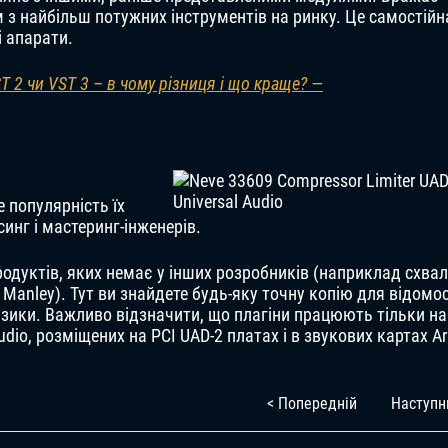
з найбільш потужних інструментів на ринку. Це самостійн
і апарати.
T 2 чи VST 3 – в чому різниця і що краще? —
е популярність їх
инг і мастеринг-інженерів.
продуктів, яких немає у інших розробників (наприклад схвал
 і Manley). Тут ви знайдете будь-яку точну копію для відомос
зики. Важливо відзначити, що плагіни працюють тільки на
dio, розміщених на PCI UAD-2 платах і в звукових картах A
< Попередній
Наступн