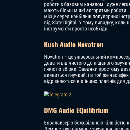
роботи з базовим каналом і дуже легке
мають більш м’які алгоритми роботи і 
місце серед найбільш популярних інст
від Slate Digital. У тому випадку, кол
інструменти просто необхідні.
Kush Audio Novatron
Novatron – це універсальний компресо
давати від чистого до піщаного звучан
і якістю збірки. Завдяки простому диз
виявиться гнучкий, і в той же час еф
відрізняються від інших плагінів для 
DMG Audio EQuilibrium
Еквалайзер з божевільною кількістю к
Демонструє відмінне звучання, незрі