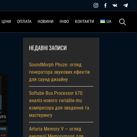
Пошук:
ЦІНИ
ОПЛАТА
НОВИНИ
ІНФО
КОНТАКТИ
UA
НЕДАВНІ ЗАПИСИ
SoundMorph Phuze: огляд
генератора звукових ефектів
для саунд-дизайну
Softube Bus Processor 670:
аналіз нового variable-mu
компресора для зведення та
мастерингу
Arturia Memory V — огляд
емуляції Memorymoog для