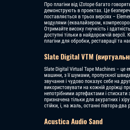
Про плагіни від iZotope багато говорять
демонструють в проектах. Це безперечн
поставляється в трьох версіях – Elemen
модулями (еквалайзером, компресором
Отримайте високу гнучкість і здатніст
доступні тільки в найдорожчій версії. 
плагіни для обробки, реставрації та на
Slate Digital VTM (виртуал
Slate Digital Virtual Tape Machines – це
машини, з її шумами, пропускної швид
звучання і чудово показує себе на друг
використовувати на кожній доріжці про
непотрібними артефактами і стискати 
призначена тільки для акуратних і хір
стійки, і, на жаль, останні півтора-дв
Acustica Audio Sand