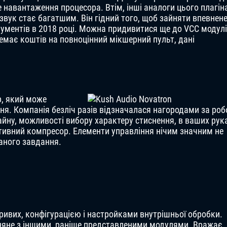
 навантаження процесора. Втім, інші аналоги цього плагін
звук стає багатшим. Він гідний того, щоб зайняти впевнен
рументів в 2018 році. Можна придивитися ще до VCC модул
и немає коштів на повноцінний мікшерний пульт, дані
р, який може
ня. Компанія безліч разів відзначалася нагородами за роб
айну, можливості вибору характеру стиснення, в ваших рук
ективний компресор. Елементи управління нічим значним не
даного завдання.
ривих, конфігурацією і настройками внутрішньої обробки.
вняне з іншими, раніше представленими модулями. Вражає