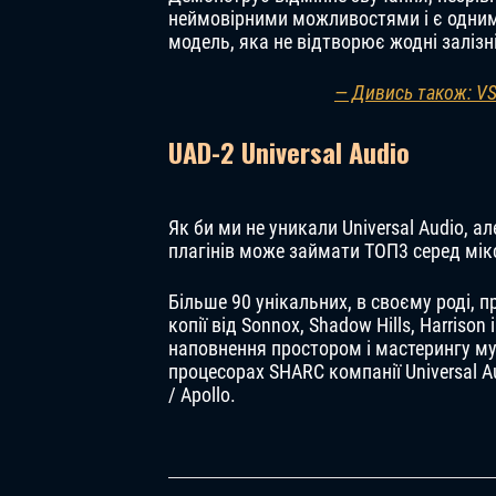
неймовірними можливостями і є одним 
модель, яка не відтворює жодні залізн
— Дивись також: VS
UAD-2 Universal Audio
Як би ми не уникали Universal Audio, ал
плагінів може займати ТОП3 серед мікс
Більше 90 унікальних, в своєму роді, 
копії від Sonnox, Shadow Hills, Harrison
наповнення простором і мастерингу му
процесорах SHARC компанії Universal Au
/ Apollo.