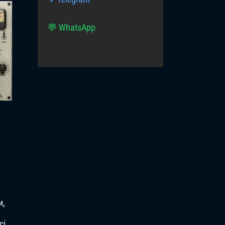
💬 WhatsApp
и,
сі