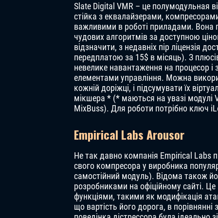
Slate Digital VMR – це полумодульная 
стійка з еквалайзерами, компресорам
важливими в роботі приладами. Вона 
чудових алгоритмів за доступною цін
відзначити, з недавніх пір ліцензія дос
передплатою за 15$ в місяць). З плюс
невелике навантаження на процесор і 
елементами управління. Можна викор
кожній доріжці, і підсумувати їх вірту
мікшера * (* маються на увазі модулі 
MixBuss). Для роботи потрібно ключ iL
Empirical Labs Arousor
Не так давно компанія Empirical Labs 
свого компресора у виробника популярних
самостійний модуль). Відома також йо
розробниками на офіційному сайті. Це
функціями, такими як модифікація ата
що вартість його дорога, в порівнянні
поведінка дістрессора була ідеально 