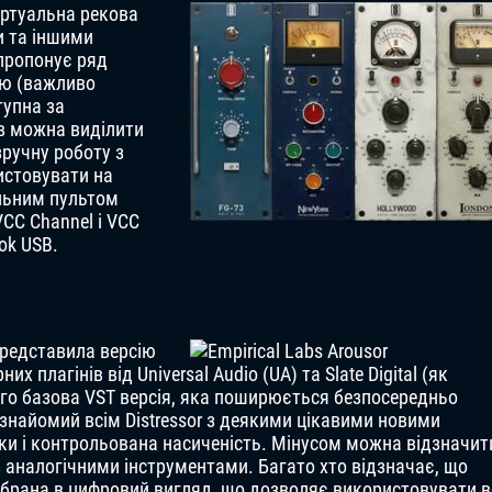
віртуальна рекова
и та іншими
пропонує ряд
ою (важливо
тупна за
ів можна виділити
зручну роботу з
истовувати на
альним пультом
VCC Channel і VCC
ok USB.
представила версію
 плагінів від Universal Audio (UA) та Slate Digital (як
го базова VST версія, яка поширюється безпосередньо
 знайомий всім Distressor з деякими цікавими новими
ки і контрольована насиченість. Мінусом можна відзначит
 з аналогічними інструментами. Багато хто відзначає, що
зібрана в цифровий вигляд, що дозволяє використовувати в