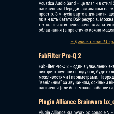
Acustica Audio Sand – це плагін в стил
насиченням. Передає всі знайомі еле
простір. З мінусів варто відзначити, 
як він їсть багато DSP ресурсів. Можн
технологія створення зачіпає запатен
обладнання (а практично кожна модель
— Дивись також: 11 кр
FabFilter Pro-Q 2
FabFilter Pro-Q 2 – один з улюблених ек
використовуваних продуктів, буде вклю
можливостями і параметрами. Навряд ч
“ванільним” за звучанням, оскільки ві
насичення (але його можна забарвити
Plugin Alliance Brainworx bx_
Plugin Alliance Brainworx bx_console N