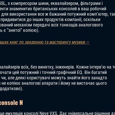
і SSL, з компресором шини, еквалайзером, фільтрами і
менти знаменитих британських консолей в ваш робочий
що для використання все ж бажаний потужний комп’ютер, та
а придивитися до інших продуктів компанії, оскільки
тований механізм передачі всіх тонкощів аналогового
 є “знятої” копією).
ащих книг по зведенню та мастерингу музики —
валайзерів всіх, без винятку, інженерів. Кожне інтерв’ю на 
чати цей потужний і точний графічний EQ. Він багатий
и, але деякі користувачі можуть знайти його занадто
н не копіює аналогові апарати і йому не вистачає цього
 додатково).
console N
 – це емуляція консолі Neve VXS. Дає універсальне рішення д