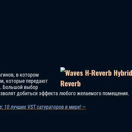
агинов, в котором
ии, которые передают
. Большой выбор
позволят добиться эффекта любого желаемого помещения.
: 10 лучших VST сатураторов в мире! —