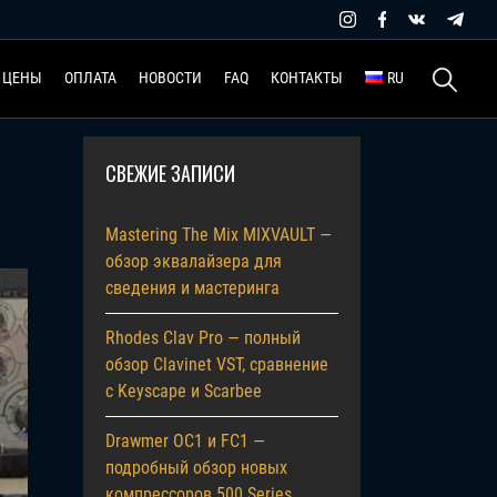
Найти:
ЦЕНЫ
ОПЛАТА
НОВОСТИ
FAQ
КОНТАКТЫ
RU
СВЕЖИЕ ЗАПИСИ
Mastering The Mix MIXVAULT —
обзор эквалайзера для
сведения и мастеринга
Rhodes Clav Pro — полный
обзор Clavinet VST, сравнение
с Keyscape и Scarbee
Drawmer OC1 и FC1 —
подробный обзор новых
компрессоров 500 Series