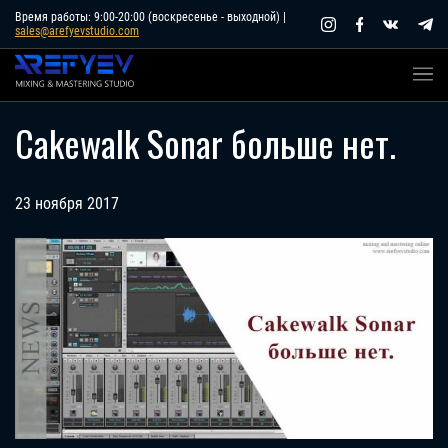
Skip
Время работы: 9:00-20:00 (воскресенье - выходной) |
sales@arefyevstudio.com
to
content
Cakewalk Sonar больше нет.
23 ноября 2017