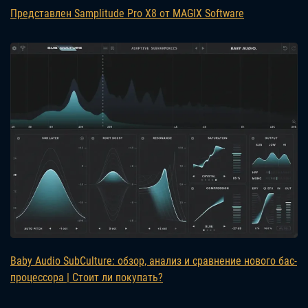
Представлен Samplitude Pro X8 от MAGIX Software
Baby Audio SubCulture: обзор, анализ и сравнение нового бас-
процессора | Стоит ли покупать?